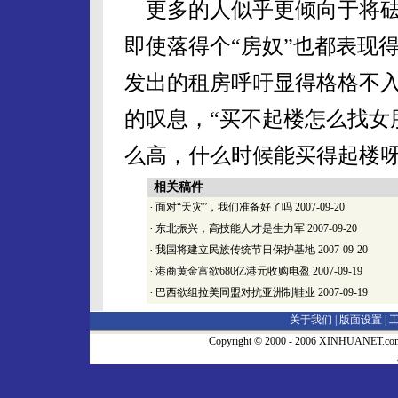
更多的人似乎更倾向于将砝
即使落得个“房奴”也都表现
发出的租房呼吁显得格格不
的叹息，“买不起楼怎么找女朋
么高，什么时候能买得起楼呀
相关稿件
·
面对“天灾”，我们准备好了吗
2007-09-20
·
东北振兴，高技能人才是生力军
2007-09-20
·
我国将建立民族传统节日保护基地
2007-09-20
·
港商黄金富欲680亿港元收购电盈
2007-09-19
·
巴西欲组拉美同盟对抗亚洲制鞋业
2007-09-19
关于我们 |
版面设置
|
Copyright © 2000 - 2006 XINHUA