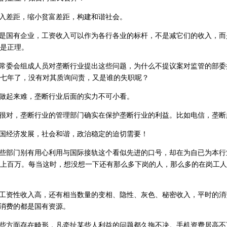
入差距，缩小贫富差距，构建和谐社会。
是国有企业，工资收入可以作为各行各业的标杆，不是减它们的收入，而
是正理。
常委会组成人员对垄断行业提出这些问题，为什么不提议案对监管的部委
七年了，没有对其质询问责，又是谁的失职呢？
做起来难，垄断行业后面的实力不可小看。
很对，垄断行业的管理部门确实在保护垄断行业的利益。比如电信，垄断
国经济发展，社会和谐，政治稳定的迫切需要！
些部门别有用心利用与国际接轨这个看似先进的口号，却在为自已为本行
上百万。每当这时，想没想一下还有那么多下岗的人，那么多的在岗工人一年才
工资性收入高，还有相当数量的变相、隐性、灰色、秘密收入，平时的消
，消费的都是国有资源。
些方面存在畸形，凡牵扯某些人利益的问题都久拖不决。手机资费居高不