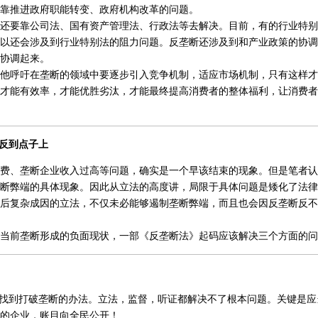
靠推进政府职能转变、政府机构改革的问题。
要靠公司法、国有资产管理法、行政法等去解决。目前，有的行业特别
以还会涉及到行业特别法的阻力问题。反垄断还涉及到和产业政策的协调
协调起来。
呼吁在垄断的领域中要逐步引入竞争机制，适应市场机制，只有这样才
才能有效率，才能优胜劣汰，才能最终提高消费者的整体福利，让消费者
反到点子上
、垄断企业收入过高等问题，确实是一个早该结束的现象。但是笔者认
断弊端的具体现象。因此从立法的高度讲，局限于具体问题是矮化了法律
后复杂成因的立法，不仅未必能够遏制垄断弊端，而且也会因反垄断反不
前垄断形成的负面现状，一部《反垄断法》起码应该解决三个方面的问
找到打破垄断的办法。立法，监督，听证都解决不了根本问题。关键是应
的企业，账目向全民公开！