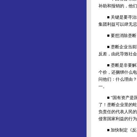
补助和报销的，他们
■ 关键是要寻治
集团利益可以肆无忌
■ 要想消除垄断
■ 垄断企业当前
反差，由此导致社会
■ 垄断是非要解
个价，还捆绑什么电
问他们：什么理由？
一。
■ “国有资产是国
了！垄断企业里的蛀
负责任的代表人民的
侵害国家利益的行为
■ 加快制定《反