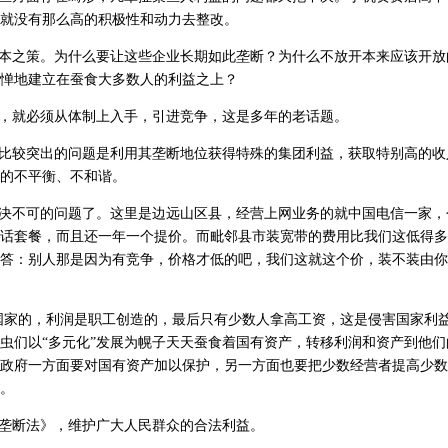
就没有那么高的积极性和动力去整改。
本之策。为什么要让这些企业长期如此垄断？为什么不放开本来应该开放
惮地建立在蚕食大多数人的利益之上？
，就必须从体制上入手，引进竞争，这是多年的老话题。
比较突出的问题是利用其垄断地位获得特殊的集团利益，获取特别高的收
的不平衡、不和谐。
决不可的问题了。这里是边远山区县，经营上网业务的就中国电信一家，
话套餐，而且还一年一个提价。而毗邻县市装宽带的费用比我们这低得多
答：别人那是因为有竞争，价格才低的吧，我们这就这个价，装不装由你
家的，利润是职工创造的，最后只有少数人拿高工资，这是侵害国家利益
虫们以“多元化”发展为幌子天天蚕食着国有资产，转移利润和资产到他们
政府一方面要对国有资产加以保护，另一方面也要把少数经营者提高少数
。
垄断法》，维护广大人民群众的合法利益。