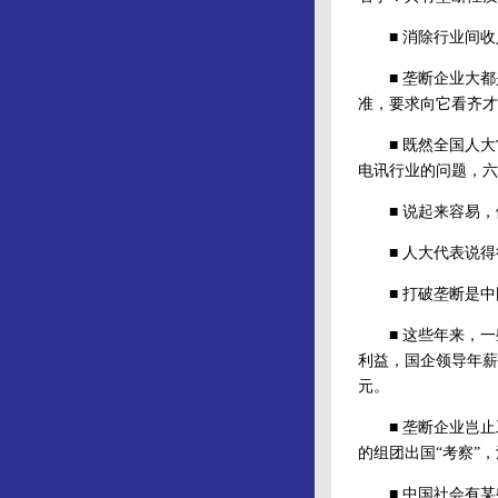
■ 消除行业间收
■ 垄断企业大都
准，要求向它看齐才
■ 既然全国人大
电讯行业的问题，六
■ 说起来容易，
■ 人大代表说得
■ 打破垄断是中
■ 这些年来，一
利益，国企领导年薪
元。
■ 垄断企业岂止
的组团出国“考察”
■ 中国社会有某