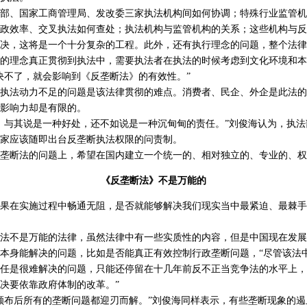
、国家工商管理局、发改委三家执法机构间如何协调；特殊行业监管机
政效率、交叉执法如何查处；执法机构与监管机构的关系；这些机构与反
决，这将是一个十分复杂的工程。此外，还有执行理念的问题，整个法律
的理念真正贯彻到执法中，需要执法者在执法的时候考虑到文化环境和本
决不了，就会影响到《反垄断法》的有效性。”
法动力不足的问题是该法律贯彻的难点。消费者、民企、外企是此法的
影响力却是有限的。
与其说是一种好处，还不如说是一种沉甸甸的责任。”刘俊海认为，执法
家应该随即出台反垄断执法权限的问责制。
断法的问题上，希望在国内建立一个统一的、相对独立的、专业的、权
《反垄断法》不是万能的
在实施过程中畅通无阻，是否就能够解决我们现实当中最紧迫、最棘手
不是万能的法律，虽然法律中有一些实质性的内容，但是中国现在发展
本身能解决的问题，比如是否能真正有效控制行政垄断问题，“尽管该法
任是很难解决的问题，只能还停留在十几年前反不正当竞争法的水平上，
决要依靠政府体制的改革。”
布后所有的垄断问题都迎刃而解。”刘俊海同样表示，有些垄断现象的遏