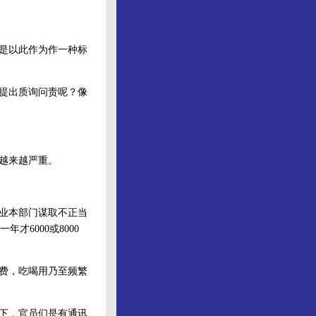
是以此作为作一种标
提出质询问责呢？像
越来越严重。
业本部门谋取不正当
6000或8000
费，吃喝用乃至频繁
下，官员们是有通讯