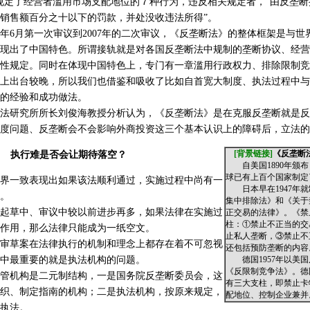
规定了经营者滥用市场支配地位的７种行为，违反相关规定者，“由反垄
销售额百分之十以下的罚款，并处没收违法所得”。
年6月第一次审议到2007年的二次审议，《反垄断法》的整体框架是与世
现出了中国特色。所谓接轨就是对各国反垄断法中规制的垄断协议、经营
性规定。同时在体现中国特色上，专门有一章滥用行政权力、排除限制竞
上出台较晚，所以我们也借鉴和吸收了比如自首宽大制度、执法过程中与
的经验和成功做法。
研究所所长刘俊海教授分析认为，《反垄断法》是在克服反垄断就是反
度问题、反垄断会不会影响外商投资这三个基本认识上的障碍后，立法的
[背景链接]
《反垄断
执行难是否会让期待落空？
自美国1890年颁布
球已有上百个国家制定
一致表现出如果该法顺利通过，实施过程中尚有一
日本早在1947年就
。
集中排除法》和《关于
草中、审议中较以前进步再多，如果法律在实施过
正交易的法律》。《禁
柱：①禁止不正当的交
作用，那么法律只能成为一纸空文。
止私人垄断，③禁止不
草案在法律执行的机制和理念上都存在着不可忽视
还包括预防垄断的内容
中最重要的就是执法机构的问题。
德国1957年以美国
《反限制竞争法》。德
机构是二元制结构，一是国务院反垄断委员会，这
有三大支柱，即禁止卡
织、制定指南的机构；二是执法机构，按原来规定，
配地位、控制企业兼并
执法。