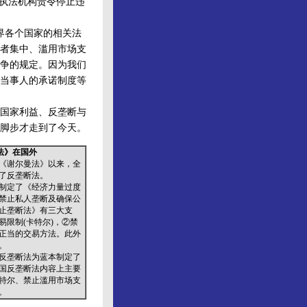
断执法机构责令停止违
界各个国家的相关法
者集中、滥用市场支
争的规定。因为我们
当事人的承诺制度等
国家利益、反垄断与
脚步才走到了今天。
法》在国外
《谢尔曼法》以来，全
了反垄断法。
制定了《经济力量过度
禁止私人垄断及确保公
止垄断法》有三大支
易限制(卡特尔)，②禁
正当的交易方法。此外
。
反垄断法为蓝本制定了
国反垄断法内容上主要
特尔、禁止滥用市场支
。