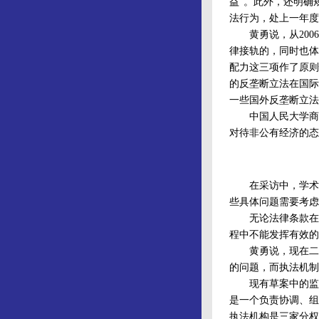
益”。此外，还明确
法行为，处上一年度
黄勇说，从2006
律接轨的，同时也体
配力这三项作了原则
的反垄断立法在国际
一些国外反垄断立法
中国人民大学商法
对待非公有经济的态
在采访中，学术界
些具体问题需要考虑
无论法律条款在起
程中不能发挥有效的
黄勇说，现在二审
的问题，而执法机制
现有草案中的监管
是一个负责协调、组
执法机构是三家分权