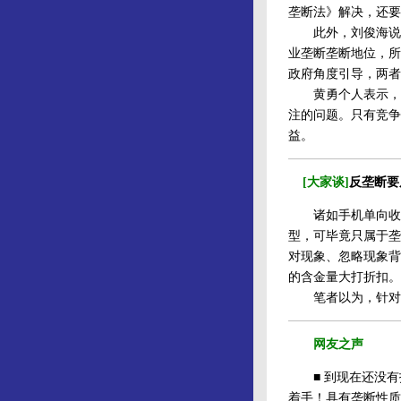
垄断法》解决，还要
此外，刘俊海说还
业垄断垄断地位，所
政府角度引导，两者
黄勇个人表示，他
注的问题。只有竞争
益。
[大家谈]
反垄断要
诸如手机单向收费
型，可毕竟只属于垄
对现象、忽略现象背
的含金量大打折扣。
笔者以为，针对当
网友之声
■ 到现在还没有
着手！具有垄断性质