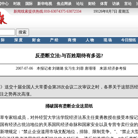
反垄断立法:与百姓期待有多远?
2007-07-06 本报记者:刘璐璐 实习生:刘蓉 唐瑾瑾 来源:经济参考报
送交十届全国人大常委会第28次会议二次审议之时，各界关于这部历
注之势再次高涨。
捅破国有垄断企业这层纸
专家组成员，对外经贸大学法学院经济法系主任黄勇教授在接受本报记
国有经济占统治地位的关系国民经济命脉和国家安全以及专营专卖行业的
增规定：“禁止企业滥用市场支配地位，排除、限制竞争。”、“禁止大