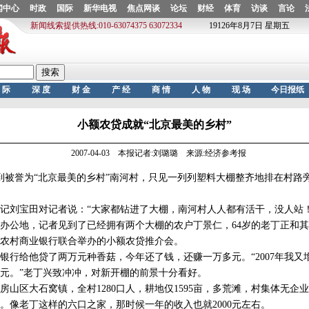
小额农贷成就“北京最美的乡村”
2007-04-03 本报记者:刘璐璐 来源:经济参考报
被誉为“北京最美的乡村”南河村，只见一列列塑料大棚整齐地排在村路
刘宝田对记者说：“大家都钻进了大棚，南河村人人都有活干，没人站！
地，记者见到了已经拥有两个大棚的农户丁景仁，64岁的老丁正和其他
农村商业银行联合举办的小额农贷推介会。
银行给他贷了两万元种香菇，今年还了钱，还赚一万多元。“2007年我又
元。”老丁兴致冲冲，对新开棚的前景十分看好。
区大石窝镇，全村1280口人，耕地仅1595亩，多荒滩，村集体无企业。
。像老丁这样的六口之家，那时候一年的收入也就2000元左右。