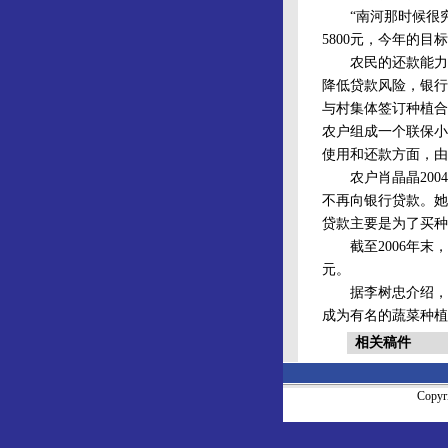
“南河那时候很穷，
5800元，今年的目
农民的还款能力和
降低贷款风险，银行
与村集体签订种植合
农户组成一个联保小
使用和还款方面，由
农户肖晶晶2004
不再向银行贷款。她
贷款主要是为了买种
截至2006年末，
元。
据李树忠介绍，南河
成为有名的蔬菜种植
相关稿件
Copy