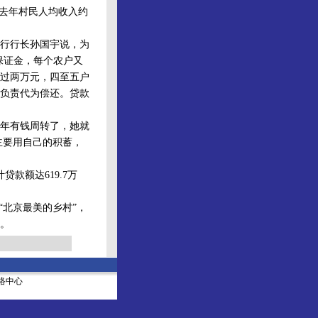
，去年村民人均收入约
行行长孙国宇说，为
保证金，每个农户又
过两万元，四至五户
负责代为偿还。贷款
两年有钱周转了，她就
主要用自己的积蓄，
款额达619.7万
北京最美的乡村”，
。
社网络中心