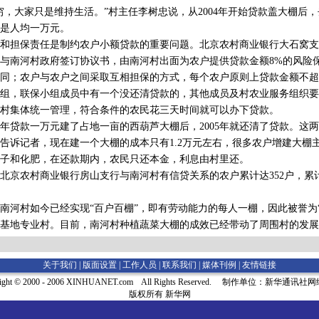
大家只是维持生活。”村主任李树忠说，从2004年开始贷款盖大棚后
标是人均一万元。
担保责任是制约农户小额贷款的重要问题。北京农村商业银行大石窝支
与南河村政府签订协议书，由南河村出面为农户提供贷款金额8%的风险
同；农户与农户之间采取互相担保的方式，每个农户原则上贷款金额不超
组，联保小组成员中有一个没还清贷款的，其他成员及村农业服务组织要
村集体统一管理，符合条件的农民花三天时间就可以办下贷款。
年贷款一万元建了占地一亩的西葫芦大棚后，2005年就还清了贷款。这
告诉记者，现在建一个大棚的成本只有1.2万元左右，很多农户增建大棚
子和化肥，在还款期内，农民只还本金，利息由村里还。
北京农村商业银行房山支行与南河村有信贷关系的农户累计达352户，累计贷
村如今已经实现“百户百棚”，即有劳动能力的每人一棚，因此被誉为“
基地专业村。目前，南河村种植蔬菜大棚的成效已经带动了周围村的发展
关于我们 |
版面设置
|
工作人员
|
联系我们
|
媒体刊例
|
友情链接
right © 2000 - 2006 XINHUANET.com All Rights Reserved. 制作单位：新华通讯
版权所有 新华网