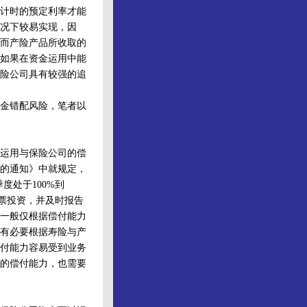
计时的预定利率才能
况下较易实现，因
而产险产品所收取的
如果在资金运用中能
险公司具有较强的追
金错配风险，笔者以
运用与保险公司的偿
的通知》中就规定，
度处于100%到
股票投资，并及时报告
一般仅根据偿付能力
有必要根据寿险与产
付能力容易受到业务
的偿付能力，也需要