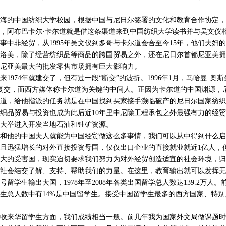
中国纺织大学校园，根据中国与尼日尔签署的文化和教育合作协定，中方
，阿布巴卡尔·卡尔道就是借这条渠道来到中国纺织大学读书并与吴文仪
事中非经贸，从1995年吴文仪到多哥与卡尔道会合至今15年，他们夫妇
洛美，除了经营纺织品等商品的跨国贸易之外，还在尼日尔首都尼亚美拥
尼亚美最大的批发零售市场拥有巨大影响力。
974年就建交了，但有过一段“断交”的波折。1996年1月，马哈曼·奥
复交，而西方媒体称卡尔道为关键的中间人。正因为卡尔道的中国渊源，尼日
道，给他指派的任务就是在中国找到买家接手濒临破产的尼日尔国家纺织
织品贸易与投资也成为此后近10年里中尼除工程承包之外最强有力的经贸纽
大举进入开发当地石油和铀矿资源。
他的中国夫人就能为中国经贸做这么多事情，我们可以从中得到什么启
且迅猛增长的对外直接投资母国，仅仅出口企业的直接就业就近1亿人，
大的受害国，现实迫切要求我们努力为对外经贸创造适宜的社会环境，归
社会结交了解、支持、帮助我们的力量。在这里，教育输出就可以发挥无
学生输出大国，1978年至2008年各类出国留学总人数达139.2万人
生总人数中有14%是中国留学生。接受中国留学生最多的西方国家、特
来华留学生方面，我们成绩相当一般。前几年我为国家外文局做课题时