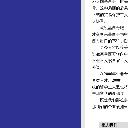
济大国墨西哥当时每
异。这种局面的后果
正式的贸易保护主义
失惨重。
就说墨西哥吧！墨西
才交换来墨西哥为中
西哥出口的75%，
更令人难以接受的
资撤离墨西哥转向中
不但不反躬自省，反
外资。
在2006年中非合
各类人才。2008
收的留学生人数也将
来华留学的新倡议，
既然我们那么多企
那我们的企业该如何
相关稿件