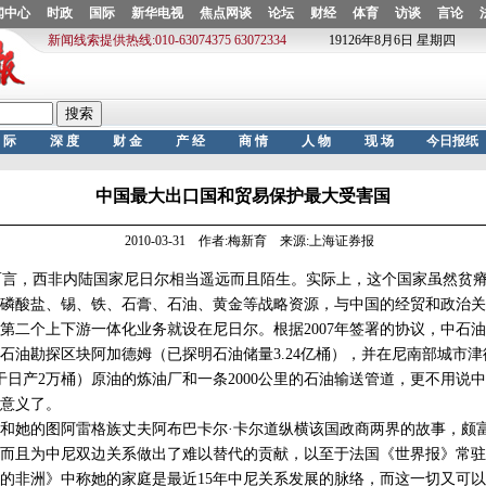
中国最大出口国和贸易保护最大受害国
2010-03-31 作者:梅新育 来源:上海证券报
，西非内陆国家尼日尔相当遥远而且陌生。实际上，这个国家虽然贫瘠，
磷酸盐、锡、铁、石膏、石油、黄金等战略资源，与中国的经贸和政治关
个上下游一体化业务就设在尼日尔。根据2007年签署的协议，中石油将
石油勘探区块阿加德姆（已探明石油储量3.24亿桶），并在尼南部城市
当于日产2万桶）原油的炼油厂和一条2000公里的石油输送管道，更不用说
意义了。
她的图阿雷格族丈夫阿布巴卡尔·卡尔道纵横该国政商两界的故事，颇
而且为中尼双边关系做出了难以替代的贡献，以至于法国《世界报》常驻
的非洲》中称她的家庭是最近15年中尼关系发展的脉络，而这一切又可