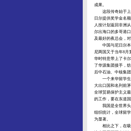
成果。
这段传奇始于上海的
日尔提供奖学金名额
人按计划返回非洲从
尔出海口的多哥港口
及最好的夜总会，对
中国与尼日尔本来1
尼两国又于当年8月
华时特意带上了卡尔
了华源集团接手，纺
后中石油、中核集团
一个来华留学生和
大出口国和名列前茅
全球贸易保护主义最
的工作，要在东道国
我国是全世界头号留
组织统计，全球留学
为显著。
相比之下，在吸收