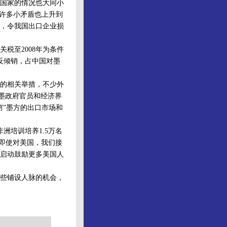
美国家的情况也大同小
的许多小矛盾也上升到
，令我国出口企业损
至2008年为条件
施反倾销，占中国对墨
的相关举措，不少外
。墨政府官员和经济界
窃”墨方的出口市场和
洲培训培养1.5万名
。即使对美国，我们接
将启动鼓励更多美国人
些铺设人脉的机会，