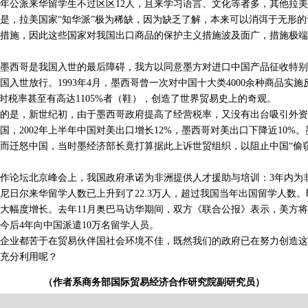
年公派来华留学生不过区区12人，且来学习语言、文化等者多，其他拉
是，拉美国家“知华派”极为稀缺，因为缺乏了解，本来可以消弭于无形
措施，因此这些国家对我国出口商品的保护主义措施波及面广，措施极端
哥是我国入世的最后障碍，我方以同意墨方对进口中国产品征收特别关税
国入世放行。1993年4月，墨西哥曾一次对中国十大类4000余种商品实
临时税率甚至有高达1105%者（鞋），创造了世界贸易史上的奇观。
是，新世纪初，由于墨西哥政府提高了经营税率，又没有出台吸引外资
国，2002年上半年中国对美出口增长12%，墨西哥对美出口下降近10%
而迁怒中国，当时墨经济部长竟打算据此上诉世贸组织，以阻止中国“偷
作论坛北京峰会上，我国政府承诺为非洲提供人才援助与培训：3年内为非
年，尼日尔来华留学人数已上升到了22.3万人，超过我国当年出国留学人数
大幅度增长。去年11月奥巴马访华期间，双方《联合公报》表示，美方
今后4年向中国派遣10万名留学人员。
业都苦于在贸易伙伴国社会环境不佳，既然我们的政府已在努力创造这
充分利用呢？
（作者系商务部国际贸易经济合作研究院副研究员）