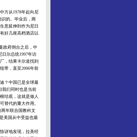
从1978年起向尼
相识的。毕业后，两
的生意延伸到作为尼日
有好几座高档酒店以
斯曼政府倒台之后，中
尔总统1997年访
厂，结果卡尔道找到
带，直至2006年前
迪？中国已是全球最
但我们同时也是当前
根结底，这就是做人
可替代的重大作用。
。前两年联合国教科文
别是美国从中受益也最
惊讶地发现，拉美经