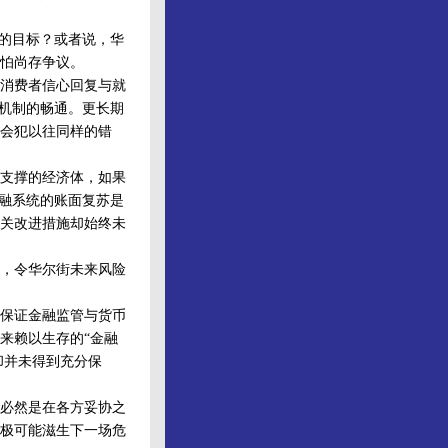
的目标？或者说，华
怕尚存争议。
消费者信心回复与就
苏机制的畅通。更长期
会犯以往同样的错
支撑的经济体，如果
金融系统的账面复苏是
关改进措施却始终未
，令华尔街未来风险
保证金融监管与货币
来赖以生存的“金融
却并未得到充分保
必然是在各方妥协之
极可能滋生下一场危