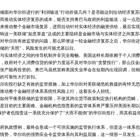
面向华尔街进行的“利润输送”行动价值几何？是否能达到拉动经济复苏
而推动实体经济复苏的成本，能否支持奥巴马政府的利益输送，这一点恐
推动整个金融市场复苏，进而拉动针对实体经济的融资供给，最后实现
响这一美联储“如意算盘”达成的主要阻碍是金融市场与实体经济之间复
对华尔街有效监管的问题，那么即便这一轮金融经济复苏之后，华尔街还
储的“关照”，风险发生的可能尤甚以往。
实体经济之间的传导机制并非完全顺畅。美国这样长期依赖于个人消费
，政府对个人消费信贷的保护力度远不及对华尔街“贪婪投行”，那么仅
张产能再投资的。奥巴马虽然宣称美国失业率会在短期内出现回调，但相
的可靠性大打折扣。
街投行缺乏有效的监管措施，加上华尔街对美联储危机救援的有恃无恐
推动整个金融经济体系系统性风险上行，这着实令人担忧。
何平衡美联储的监管权限，不使其跨出货币政策制定执行机构的范畴，
是目前的主要困难。金融机构也指责新的监管体系将严重压抑美国长期以
保护者也指责这一系统充分保护了“大而不能倒”的华尔街投行，而其权益
执政惯例，最终会形成一个可供实施的监管执行体系，但是这一体系也
情势，华尔街的强势应会令监管体系向其利益屈服，这一情形一旦发生，