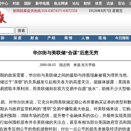
华尔街与美联储“合谋”后患无穷
2009-08-05 陆志明 来源:东方早报
的政策需要，华尔街与美联储之间的援助与持股现象被视为理所当然。
储过于“亲密”的关系越发引起相关各方的高度关注。据媒体披露：美国
易捞取丰厚利润，而美联储则在双方交易中自愿“放水”，助推不少大型
易。对华尔街来说，它充分利用美联储定期公布所要购买证券的类型和数
期从与政府监管机构的“透明”交易中赚取最大收益。对美联储来说，它
盈利预期，消除市场的恐惧，提升整个金融体系的信心，并最终实现美国
如何囤积居奇并非美联储的关注点，甚至有相当部分美国政府官员和国
。在效率压倒公平的危机拯救时刻，付出一点公平的损失来换取经济的快