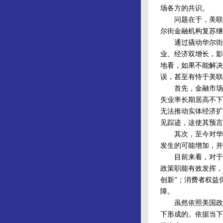
场各方的共识。
问题在于，美联储
尔街金融机构复苏继
通过撬动华尔街来
业、经济双增长，影
地看，如果不能解决
误，甚至有恃于美联
首先，金融市场与
失业率长期居高不下
无法推动实体经济扩
见踪迹，这使其预言
其次，至今对华尔
发生的可能增加，并
目前来看，对于如
政策职能有效发挥，
创新”；消费者权益
障。
虽然依照美国政府
下形成的。依据当下