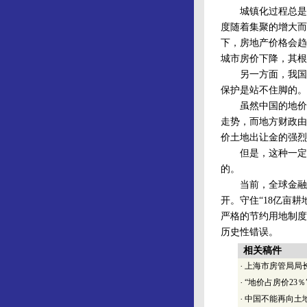
城镇化过程总是伴
度随着集聚的增大而
下，房地产价格会趋
城市房价下降，其根
另一方面，我国并
保护是站不住脚的。
虽然中国的地价占
走势，而地方财政由
价土地出让金的强烈
但是，这种一定时
的。
当前，全球金融危
开。守住“18亿亩
严格的节约用地制度
历史性错误。
相关稿件
·
上海市房管局局
·
“地价占房价23
·
中国不能再向土