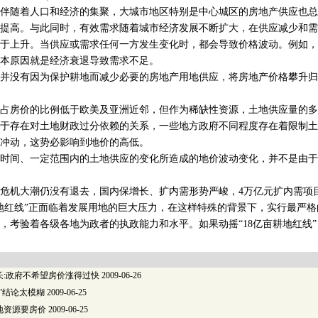
随着人口和经济的集聚，大城市地区特别是中心城区的房地产供应也总
提高。与此同时，有效需求随着城市经济发展不断扩大，在供应减少和需
于上升。当供应或需求任何一方发生变化时，都会导致价格波动。例如，
本原因就是经济衰退导致需求不足。
没有因为保护耕地而减少必要的房地产用地供应，将房地产价格攀升归
房价的比例低于欧美及亚洲近邻，但作为稀缺性资源，土地供应量的多
于存在对土地财政过分依赖的关系，一些地方政府不同程度存在着限制土
冲动，这势必影响到地价的高低。
间、一定范围内的土地供应的变化所造成的地价波动变化，并不是由于“
机大潮仍没有退去，国内保增长、扩内需形势严峻，4万亿元扩内需项
耕地红线”正面临着发展用地的巨大压力，在这样特殊的背景下，实行最严
，考验着各级各地为政者的执政能力和水平。如果动摇“18亿亩耕地红线
长:政府不希望房价涨得过快
2009-06-26
％”结论太模糊
2009-06-25
地资源要房价
2009-06-25