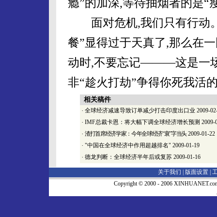
瘾”的加深,等待抽烟者的是“
面对危机,我们只有行动。
餐”显得过于天真了,那么在
动时,不要忘记———这是一
非“趁火打劫”争得你死我活的
相关稿件
·
全球经济减速导致订单减少打击印度出口业
2009-02
·
IMF总裁卡恩：将大幅下调全球经济增长预测
2009-
·
渣打首席经济学家：今年全球经济“衰”字当头
2009-01-22
·
"中国在全球经济中作用超越排名"
2009-01-19
·
德龙判断：全球经济半年后或复苏
2009-01-16
关于我们 |
版面设置
|
Copyright © 2000 - 2006 XINHUA