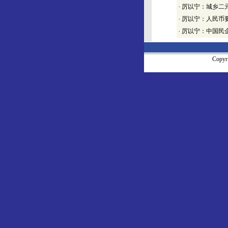
·
厉以宁：城乡二
·
厉以宁：人民币
·
厉以宁：中国民企
Copy