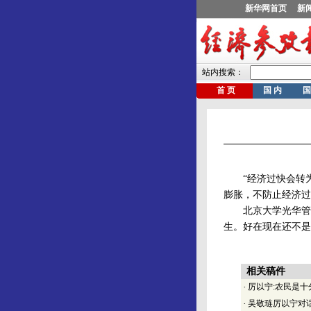
“经济过快会转为
膨胀，不防止经济过
北京大学光华管理
生。好在现在还不是
相关稿件
·
厉以宁:农民是十
·
吴敬琏厉以宁对