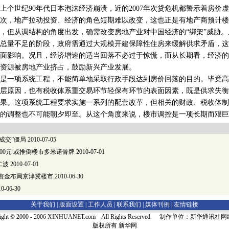
上个世纪90年代日本泡沫经济崩溃，近的2007年次贷危机都警示着房价
次，地产拉动投资、经济的角色短期难以改变，这也正是有地产商预计楼
，但从调结构的角度出发，确需改变房地产业对中国经济的“绑架”威胁
总量不足的阶段，政府需通过大规模开建保障性住房来缓解供求矛盾，这
面影响。况且，经济增速的适当回落不必过于惊慌，而从长期看，经济的
资源被房地产业挤占，鼓励新兴产业发展。
一项系统工程，不能简单地采取行政手段达到房价回落的目的。毕竟高
层原因，也有税收体系重交易环节轻保有环节的表面因素，既是供求失衡
果。这项系统工程要求实施一系列的配套改革，但相关的财政、税收体制
的调整也不可能朝夕即至。从这个角度来说，楼市调控是一项长期而艰巨
成交”僵局
2010-07-05
00元 或推倒楼市多米诺骨牌
2010-07-01
二波
2010-07-01
 资金布局京津冀楼市
2010-06-30
0-06-30
关于我们 |
版面设置
|
工作人员
|
联系我们
|
媒体刊例
|
友情链接
right © 2000 - 2006 XINHUANET.com All Rights Reserved. 制作单位：新华通讯
版权所有 新华网