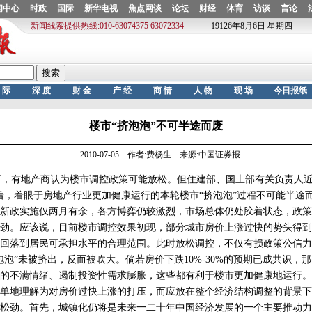
楼市“挤泡泡”不可半途而废
2010-07-05 作者:费杨生 来源:中国证券报
，有地产商认为楼市调控政策可能放松。但住建部、国土部有关负责人近
着，着眼于房地产行业更加健康运行的本轮楼市“挤泡泡”过程不可能半途
政实施仅两月有余，各方博弈仍较激烈，市场总体仍处胶着状态，政策
劲。应该说，目前楼市调控效果初现，部分城市房价上涨过快的势头得到
回落到居民可承担水平的合理范围。此时放松调控，不仅有损政策公信力
泡泡”未被挤出，反而被吹大。倘若房价下跌10%-30%的预期已成共识，
的不满情绪、遏制投资性需求膨胀，这些都有利于楼市更加健康地运行。
地理解为对房价过快上涨的打压，而应放在整个经济结构调整的背景下
松劲。首先，城镇化仍将是未来一二十年中国经济发展的一个主要推动力