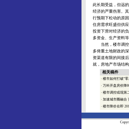
此长期受益，但远的
经济的严重伤害。其
行预期下松动的原因
住房需求旺盛但供应
投资下滑对经济的负
多资金、生产资料等
当然，楼市调控是
多倚重土地财政的深
资渠道有限的间接后
就，房地产市场结构
相关稿件
·
楼市如何打破“零
·
万科开盘房价降8
·
楼市调控或现第
·
加速城市圈融合
·
楼市降价在即
201
Copy