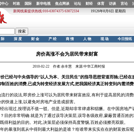
房价高涨不会为居民带来财富
2010-02-22 作者:余丰慧 来源:中华工商时报
价已经与中央倡导的“以人为本、关注民生”的指导思想背道而驰;已经在
抑制百姓的消费,已成为转变经济发展方式,把我国经济真正转变到内需消
行的说法,即房价上涨可以为居民带来财富效应,有利于提高居民的消费
价的快速上涨,以避免对房地产业造成损害。
现过,按理说不值一驳。但是,近期却非常肆虐和猖獗。在中国房地产调
？目的非常明确:就是为了通过误导决策层,误导各级政府,蒙蔽普通百姓的
既得利益的目的。对此,决策层必须保持高度警惕,百姓必须擦亮双眼。
的暴涨到底从中得到最大利益的是谁？给谁带来实实在在的财富效应呢