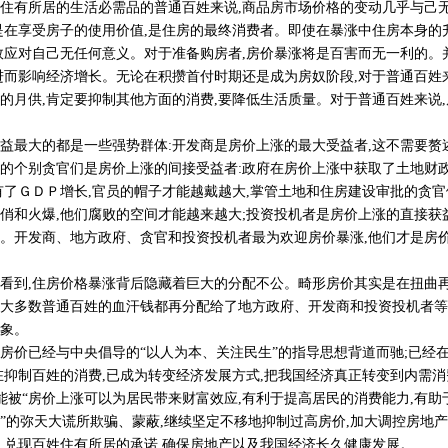
住有所居的生活必需品的普通百姓来说,商品房市场价格的变动几乎与己无
是在享受房子的使用价值,是住房的最终消费者。即使在暴涨中住房本身的
效应对自己无任何意义。对于准备购房者,房价暴涨将是百害而无一利的。
进而影响经济增长。无论在积攒首付时期还是成为房奴阶段,对于普通百姓
的月供,肯定要抑制其他方面的消费,要降低生活质量。对于普通百姓来说
大的都是一些强势群体:开发商是房价上涨的最大受益者,这不需要赘述
的个别贪官们是房价上涨的间接受益者:政府在房价上涨中获取了土地财政
有了ＧＤＰ增长,官员的帽子才能越戴越大,掌管土地和住房建设审批的贪官
俏和火爆,他们腐败的空间才能越来越大;投资投机者是房价上涨的直接获益
。开发商、地方政府、贪官和投资投机者最为欢迎房价暴涨,他们才是房
到,住房价格暴涨背后隐藏着巨大的分配不公。畸形房价其实是在扭曲
大多数普通百姓的血汗钱都再分配给了地方政府、开发商和投资投机者等
象。
价已经与中央倡导的“以人为本、关注民生”的指导思想背道而驰;已经
在抑制百姓的消费,已成为转变经济发展方式,把我国经济真正转变到内需
“房价上涨可以为居民带来财富效应,有利于提高居民的消费能力,有助
”的弥天大谎所欺骗、蒙蔽,继续坚定不移地抑制过高房价,加大调控房地产
,兑现百姓住有所居的承诺,确保房地产以及我国经济长久健康发展。