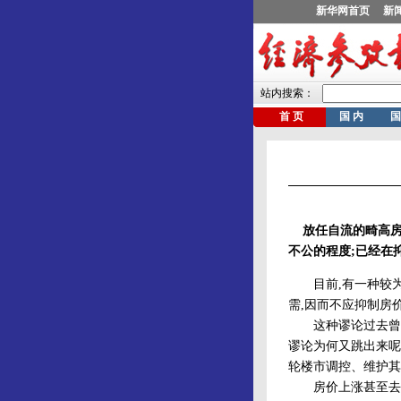
放任自流的畸高房
不公的程度;已经在
目前,有一种较为流
需,因而不应抑制房
这种谬论过去曾经出
谬论为何又跳出来呢
轮楼市调控、维护其
房价上涨甚至去年