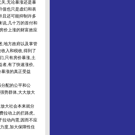
关,无论暴涨还是暴
升值也只是虚幻和表
并且还可能抑制许多
来说,几十万的首付和
,房价上涨的财富效应
;地方政府以及掌管
收入和税收,得到了
们,只有房价暴涨,土
者,有了快速涨价,
价暴涨的真正受益
再分配的公平和公
强势群体,大大放大
在放大社会本来就分
消费拉动上的拦路虎。
于拉动内需,因而不应
力度,加大保障性住