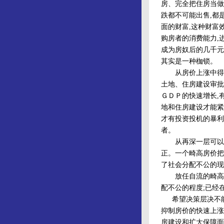
房、完全把住房当做
跌都不可能出售,都
面的财富,这种财富
购房者的消费能力,
成为房奴后的几千元
其实是一种枷锁。
从房价上涨中得益最
土地、住房建设审批
ＧＤＰ的快速增长,
地和住房建设才能紧
才有投资投机的暴利
者。
从再深一层可以看
正。一个畸高房价把
了社会分配不公的现
放任自流的畸高房
配不公的程度;已经
希望决策层决不能被
抑制房价的快速上涨
房建设和扩大保障面