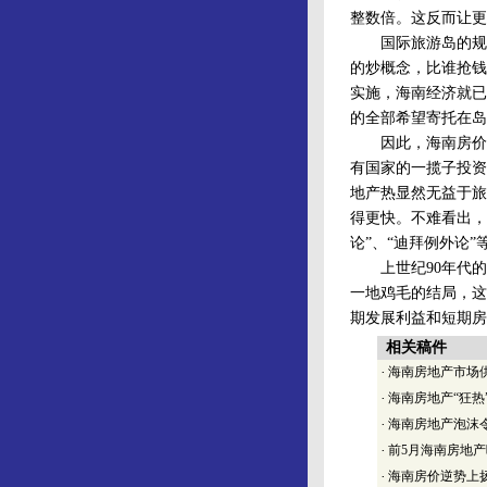
整数倍。这反而让更
国际旅游岛的规划
的炒概念，比谁抢钱
实施，海南经济就已
的全部希望寄托在岛
因此，海南房价“
有国家的一揽子投资
地产热显然无益于旅
得更快。不难看出，
论”、“迪拜例外论
上世纪90年代的那
一地鸡毛的结局，这
期发展利益和短期房
相关稿件
·
海南房地产市场
·
海南房地产“狂热
·
海南房地产泡沫
·
前5月海南房地产
·
海南房价逆势上