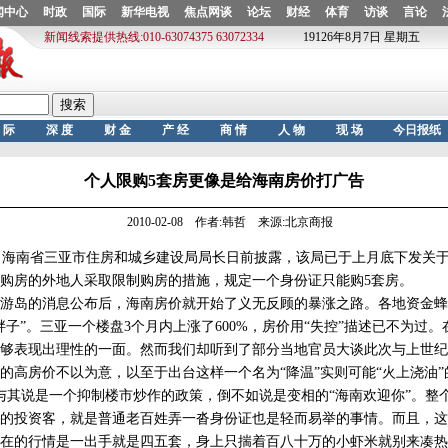
个人限购5套房更像是给海南房价打广告
2010-02-08 作者:韩哲 来源:北京商报
海南省三亚市住房和城乡建设局局长日前披露，该局已于上月底下发关于
购房的外地人采取限制购房的措施，规定一个身份证只能购5套房。
岛的消息公布后，海南房价就开始了义无反顾的暴涨之路。各地资金蜂
胖子”。三亚一个楼盘3个月内上涨了600%，房价用“失控”描述已不为过
够表现出理性的一面。然而我们却听到了部分当地官员大谈此次与上世纪
的高房价不以为意，以至于出台这样一个名为“降温”实则可能“火上浇油”
其说是一个抑制楼市炒作的政策，倒不如说是变相的“海南欢迎你”。整
的投资客，就是普通老百姓弄一沓身份证也是轻而易举的事情。而且，这
在的行情是一出手就是四五套，身上只揣着百八十万的小虾米就别来凑热