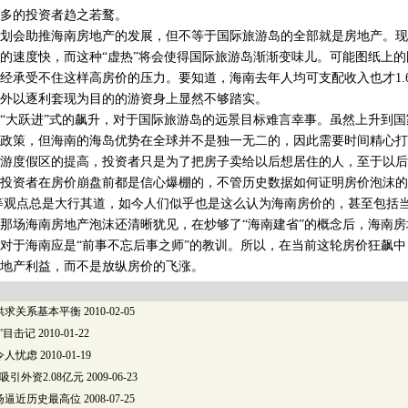
多的投资者趋之若鹜。
会助推海南房地产的发展，但不等于国际旅游岛的全部就是房地产。现
的速度快，而这种“虚热”将会使得国际旅游岛渐渐变味儿。可能图纸上
经承受不住这样高房价的压力。要知道，海南去年人均可支配收入也才1.
外以逐利套现为目的的游资身上显然不够踏实。
大跃进”式的飙升，对于国际旅游岛的远景目标难言幸事。虽然上升到国
政策，但海南的海岛优势在全球并不是独一无二的，因此需要时间精心打
游度假区的提高，投资者只是为了把房子卖给以后想居住的人，至于以后
投资者在房价崩盘前都是信心爆棚的，不管历史数据如何证明房价泡沫的
”等观点总是大行其道，如今人们似乎也是这么认为海南房价的，甚至包括
场海南房地产泡沫还清晰犹见，在炒够了“海南建省”的概念后，海南房
对于海南应是“前事不忘后事之师”的教训。所以，在当前这轮房价狂飙
地产利益，而不是放纵房价的飞涨。
供求关系基本平衡
2010-02-05
”目击记
2010-01-22
令人忧虑
2010-01-19
吸引外资2.08亿元
2009-06-23
扬逼近历史最高位
2008-07-25