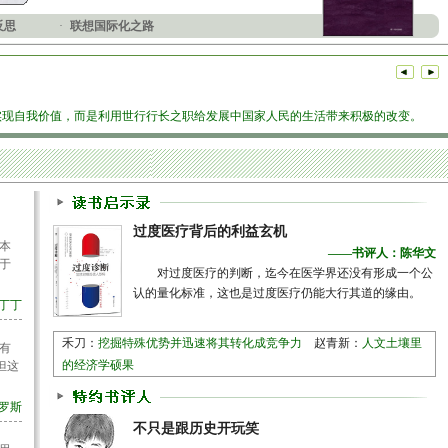
反思
·
联想国际化之路
实现自我价值，而是利用世行行长之职给发展中国家人民的生活带来积极的改变。
过度医疗背后的利益玄机
本
——书评人：陈华文
于
对过度医疗的判断，迄今在医学界还没有形成一个公
认的量化标准，这也是过度医疗仍能大行其道的缘由。
 丁丁
禾刀：
挖掘特殊优势并迅速将其转化成竞争力
赵青新：
人文土壤里
有
的经济学硕果
但这
 罗斯
不只是跟历史开玩笑