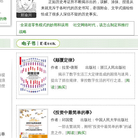
思
正如历史考证所不断揭示出的，误解、涂抹、捏造从
来就充斥于各时代的历史书写，牵强附会、文学式描绘恰
。
恰成了很多人深信不疑的历史事实。
郑渝川
下的馋
·
全渠道零售模式的妙用和误用
·
社交网络时代，该怎么制定和推行
战略
《颠覆定律》
作者：拉里•唐斯 出版社：浙江人民出版社
揭示了数字生活三大定律造成的困境与迷局，
你提
能浪
提出了抓住规律、掌控数字生活的可行之道。[
阅
的世
读
] [
购买
]
《投资中最简单的事》
作者：邱国鹭 出版社：中国人民大学出版社
一部去繁就简，阐明"投资中最简单的事"的诚
意之作。[
阅读
] [
购买
]
简单