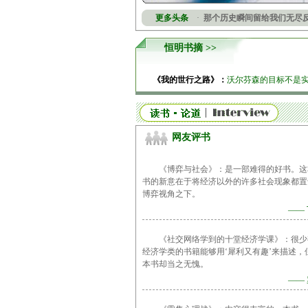
更多头条
·
那个历史瞬间留给我们无尽
恒明书摘 >>
《我的世行之路》：
沃尔芬森的目标不是
网友评书
《博弈与社会》：是一部难得的好书。这
书的新意在于将经济以外的许多社会现象都置
博弈视角之下。
——
《社交网络学到的十堂经济学课》：很少
经济学类的书籍能够用‘犀利又有趣’来描述，
本书却当之无愧。
——