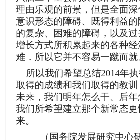
理由乐观的前景，但是全面深
意识形态的障碍、既得利益的
的复杂、困难的障碍，以及过
增长方式所积累起来的各种经
难，所以它并不容易一蹴而就
所以我们希望总结2014年
取得的成绩和我们取得的教训
未来，我们明年怎么干、后年
我们所希望建立那个新常态更
来。
（国务院发展研究中心