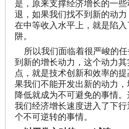
是，原来支撑经济增长的一些
退，如果我们找不到新的动力
在中等收入水平上，就是陷入
阱。
所以我们面临着很严峻的任
到新的增长动力，这个动力其
点，就是技术创新和效率的提
果我们不能开发出新的动力，
降低就成为不可避免的事情。
我们经济增长速度进入了下行
个不可逆转的事情。