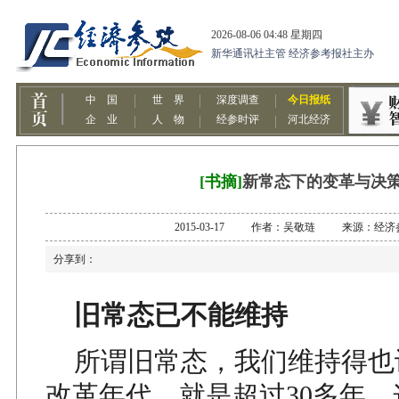
[书摘]
新常态下的变革与决
2015-03-17 作者：吴敬琏 来源：经济
分享到：
旧常态已不能维持
所谓旧常态，我们维持得也
改革年代，就是超过30多年