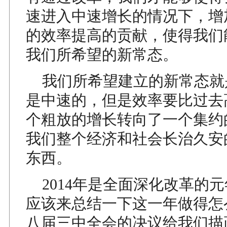
速进入中速增长的情况下，增
的效率提高的贡献，使得我们
我们所希望的新常态。
我们所希望建立的新常态就
是中速的，但是效率要比过去
个粗放的增长转向了一个集约
我们整个经济和社会长治久安
东西。
2014年是全面深化改革的
应该来总结一下这一年做得怎
八届三中全会的决议给我们描