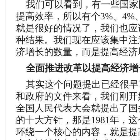
我们可以看到，有一些国家
提高效率，所以有个3%、4%
就是很好的情况了，我们也应
种结果。我们现在应该集中注
济增长的数量，而是提高经济
全面推进改革以提高经济增
其实这个问题提出已经很早
和政府的文件来看，我们刚开
全国人民代表大会就提出了国
的十大方针，那是1981年，
环绕一个核心的内容，就是提