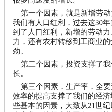
第一个因素，就是新增劳动
我们有人口红利，过去这30
到了人口红利，新增的劳动力
力，还有农村转移到工商业的
劲。
第二个因素，投资支撑了我
长。
第三个因素，生产率，全要
效率的提高支撑了我们的经济
些基本的因素，大致从21世