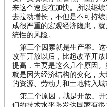
来这个速度在加快。所以继续
去拉动增长，不但是不可持续
成很严重的宏观经济隐患，就
统性的风险。
第三个因素就是生产率。这
改革开放以后，比起改革开放
提高，主要是这么几个原因。
就是因为经济结构的变化，大
的资源、劳动力和土地转入城
第二个原因，就是开放。开
们的技术水平跟发达国家有很