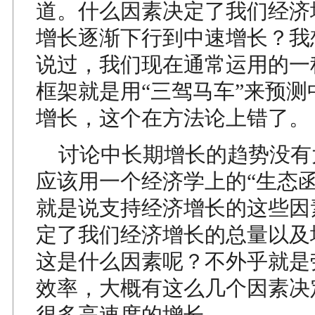
道。什么因素决定了我们经济
增长逐渐下行到中速增长？我
说过，我们现在通常运用的一
框架就是用“三驾马车”来预测
增长，这个在方法论上错了。
讨论中长期增长的趋势没有
应该用一个经济学上的“生态函
就是说支持经济增长的这些因
定了我们经济增长的总量以及
这是什么因素呢？不外乎就是
效率，大概有这么几个因素决
很多高速度的增长。