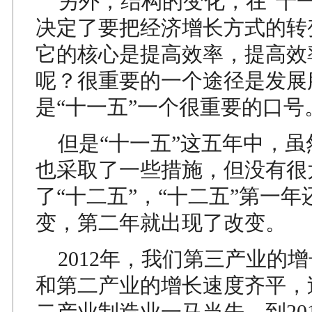
另外，结构的变化，在“十一
决定了要把经济增长方式的转
它的核心是提高效率，提高效
呢？很重要的一个途径是发展
是“十一五”一个很重要的口号
但是“十一五”这五年中，虽
也采取了一些措施，但没有很
了“十二五”，“十二五”第一
变，第二年就出现了改变。
2012年，我们第三产业的
和第二产业的增长速度齐平，
二产业制造业一马当先，到20