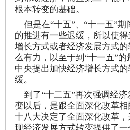
根本转变的基础。
但是在“十五”、“十一五”期
的推进有一些迟缓，所以使得
增长方式或者经济发展方式的
么有力，以至于到“十一五”的
中央提出加快经济增长方式的
缓。
到了“十二五”再次强调经济
变以后，是跟全面深化改革相
十八大决定了全面深化改革，
现经济发展方式转变提供了一