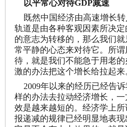
以平常心对待GDP减速
既然中国经济由高速增长转
轨道是由各种客观因素所决定
的意志为转移的，那么我们就
常平静的心态来对待它。所谓
待，就是我们不能急于用老的
激的办法把这个增长给拉起来
2009年以来的经历已经告
样的办法去拉动经济增长，一
效是越来越短的。经济学上所
报递减的规律已经明显地表现