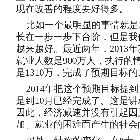
现在改善的程度要好得多。
比如一个最明显的事情就是
长在一步一步下台阶，但是我
越来越好。最近两年，2013
就业人数是900万人，执行的
是1310万，完成了预期目标的1
2014年把这个预期目标提到1
是到10月已经完成了。这是
因此，经济减速并没有引起因
加、就业的困难而产生的社会