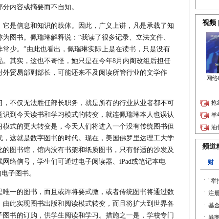
部分内容或摘要而不自知。
它是信息和知识的载体。因此，广义上讲，凡是承载了知
称为图书。佩瑞琳解释说：“我读了很多记录、立法文件、
非常少。”由此也看出，佩瑞琳实际上是在读书，只是没有
品。其实，这也不奇怪，她只是在今年8月内阁改组后担任
对外贸易部副部长，可能还来不及阅读所管行业的文学作
，不仅无法胜任部长职务，就是所有的行业从业者都不可
意识到今天读书和学习模式的转变，就连佩瑞琳本人也误认
习模式的更大转变是，今天人们将进入一个没有传统图书但
代，这就是数字图书的时代。现在，美国佛罗里达理工大学
化的图书馆，馆内没有书架和纸质图书，只有舒适的沙发及
网络信号，学生们可通过电子阅读器、iPad或笔记本电
的电子图书。
唯一的图书，而且或许将要式微，或者传统图书将通过数
，由此实现图书出版和阅读模式转变，而且将扩大到世界各
子图书的订购，供学生阅读和学习。措施之一是，学校专门