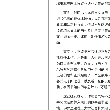
瑞琳就在网上读过莫迪亚诺作品的
而且，就图书的本质定义来看，
识和信息的载体或器物，或许都可
新闻和法新社报道，但是文学阅读
读传统意义上的书和专门的文学作
文化部长一职。此前，她任旅游及
品。
事实上，不读书不阅读或不学习
能胜任工作。只是由于人们并没有
为自己没有读书。然而，读书和学
又每时每刻在不断读书和学习的时
已经创建和正式启用了一个全数字
各式电子阅读器，以及看不见的无线
脑，在图书馆内阅读总计13.5万册
这已经意味着，传统图书将不是
字化改造而并入现代的数字图书馆
地。佛罗里达理工大学还会扩大电