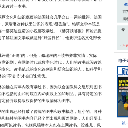
从未读过一本书。
厚文化和知识底蕴的法国社会几乎众口一词的批评。法国
称，佩瑞琳这种缺乏知识的表现“很丢脸”。钻研文学本该是
连一部莫迪亚诺的小说都没读过。《赫芬顿邮报》评论员提
了解法国文学成就是种“野蛮行径”，他要求这名文化部长
是“正确”的，但是，佩瑞琳的不读书并非实情，实际
有意识到，在网络时代或数字化时代，人们的读书或阅读以
的变化。读书范式的变化连创造和研究知识的人，如科学和
的“不读书”才会口诛笔伐。
的确在两年内没有读过书，因为联合国教科文组织对图书
的不包括封面和封底在内49页以上的印刷品，具有特定的书
有定价并取得版权保护的出版物称为图书。
的出现已经打破了传统的图书和读书概念，短小的、各种
书和摘抄的图书内容已经全面出现和覆盖网络，人们只要上
ad都可以读书，包括佩瑞琳本人也在上网读书。没准儿，佩