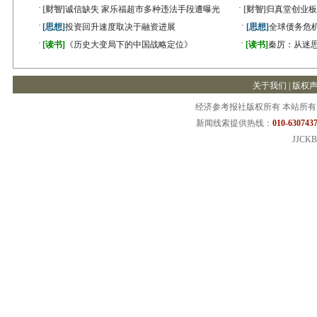
·
·
[财智]
诚信缺失 家乐福超市多种违法手段遭曝光
[财智]
归真堂创业板
·
·
[思想]
投资回升速度取决于融资进展
[思想]
全球债务危机
·
·
[读书]
《历史大变局下的中国战略定位》
[读书]
秦厉：从迷
关于我们
|
版权
经济参考报社版权所有 本站所
新闻线索提供热线：
010-6307437
JJCKB