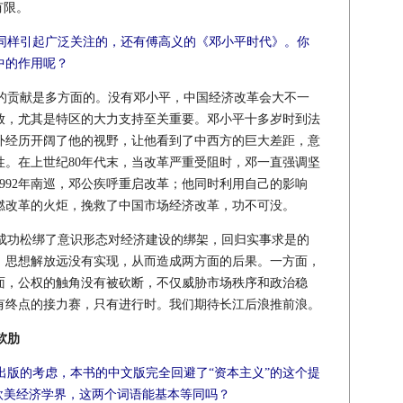
有限。
同样引起广泛关注的，还有傅高义的《邓小平时代》。你
中的作用呢？
的贡献是多方面的。没有邓小平，中国经济改革会大不一
放，尤其是特区的大力支持至关重要。邓小平十多岁时到法
外经历开阔了他的视野，让他看到了中西方的巨大差距，意
性。在上世纪80年代末，当改革严重受阻时，邓一直强调坚
992年南巡，邓公疾呼重启改革；他同时利用自己的影响
燃改革的火炬，挽救了中国市场经济改革，功不可没。
功松绑了意识形态对经济建设的绑架，回归实事求是的
，思想解放远没有实现，从而造成两方面的后果。一方面，
面，公权的触角没有被砍断，不仅威胁市场秩序和政治稳
有终点的接力赛，只有进行时。我们期待长江后浪推前浪。
软肋
出版的考虑，本书的中文版完全回避了“资本主义”的这个提
欧美经济学界，这两个词语能基本等同吗？