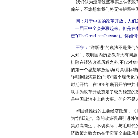
我们认为澄清这些事实是认识改革
偏差，不难想象我们将无法解释中
问：对于中国的改革开放，人们
十一届三中全会关联起来。但是在
进”(TheGreatLeapOutwar
王宁：
“洋跃进”的说法不是我
人知”，表明国内历史教育大有问
排除在经济改革历程之外,不仅对
的第一个思想解放运动(对真理标准
转移到经济建设(时称“四个现代化
时期开始。在1978年底召开的中
联手为改革开放奠定了较为稳定的
是中国政治史上的大事。但它不是
华国锋推出的主要经济政策，《19
为“洋跃进”。华的政策强调引进外
策好高骛远，不切实际，与毛时代的
济政策之致命伤在于它完全由政府