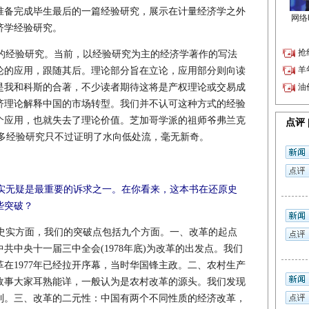
准备完成毕生最后的一篇经验研究，展示在计量经济学之外
济学经验研究。
经验研究。当前，以经验研究为主的经济学著作的写法
论的应用，跟随其后。理论部分旨在立论，应用部分则向读
是我和科斯的合著，不少读者期待这将是产权理论或交易成
济理论解释中国的市场转型。我们并不认可这种方式的经验
个应用，也就失去了理论价值。芝加哥学派的祖师爷弗兰克
曾经批评很多经验研究只不过证明了水向低处流，毫无新奇。
实无疑是最重要的诉求之一。在你看来，这本书在还原史
些突破？
史实方面，我们的突破点包括九个方面。一、改革的起点
共中央十一届三中全会(1978年底)为改革的出发点。我们
在1977年已经拉开序幕，当时华国锋主政。二、农村生产
故事大家耳熟能详，一般认为是农村改革的源头。我们发现
制。三、改革的二元性：中国有两个不同性质的经济改革，