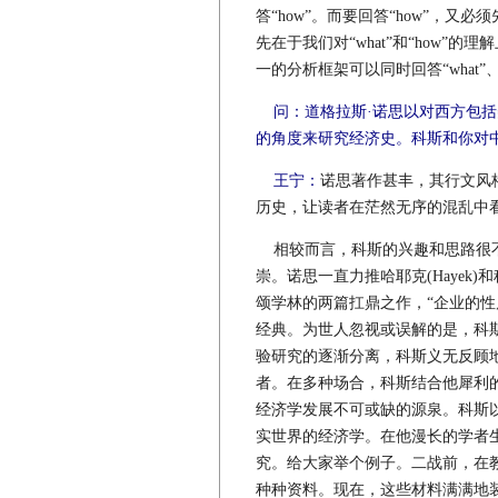
答“how”。而要回答“how”，又必
先在于我们对“what”和“how
一的分析框架可以同时回答“what”、“
问：道格拉斯·诺思以对西方包
的角度来研究经济史。科斯和你对
王宁：
诺思著作甚丰，其行文风
历史，让读者在茫然无序的混乱中
相较而言，科斯的兴趣和思路很不
崇。诺思一直力推哈耶克(Hayek
颂学林的两篇扛鼎之作，“企业的性质”(
经典。为世人忽视或误解的是，科
验研究的逐渐分离，科斯义无反顾
者。在多种场合，科斯结合他犀利
经济学发展不可或缺的源泉。科斯以
实世界的经济学。在他漫长的学者
究。给大家举个例子。二战前，在
种种资料。现在，这些材料满满地