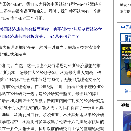
须先回答“what”。我们认为解答中国经济转型“why”的障碍首
”的理解上还存在很多误区和偏差。同时，我们并不认为有一个统
how”和“why”三个问题。
括美国经济成长的分析而著称，他开创性地从新制度经济学
中国经济成长的分析方法，与诺思有何异同？
格大多理论框架在先，然后一以贯之，解释人类经济演变
看到模式和秩序。
相同。当然，这一点也不妨碍诺思对科斯经济思想的推
)和科斯为20世纪最伟大的经济学家。科斯最为世人知晓、传
1937)和“社会成本问题”(1961)，无疑都是理论文章的
斯并非经济理论家。在20世纪后半叶，随着经济学理论和经
地站在经验研究一边，是经验研究最坚实、最彻底的捍卫
的语言和英国绅士的幽默，告诫业内同仁扎实的经验研究是
“虽千万人吾往矣”的大智大勇，为我们保留了一份直面真
生涯里，科斯躬身力行、兢兢业业、不厌其烦地从事经验研
教学过程中，科斯历时多年收集了伦敦十八九世纪水供应的
装在十多个大箱子里。科斯以前的研究助手做的整理笔记就