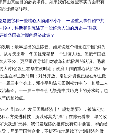
庐山真面目的必要条件。如果我们在这些事实方面都有
国市场经济转型。
总是把它和一些核心人物如邓小平、一些重大事件如中共
本书中，科斯和你陈述了一段鲜为人知的历史—“洋跃
d)。你如何评价华国锋时期的经济政策？
们的发明；最早提出的是陈云。如果说这个概念在中国“鲜为
题。从今天来看，华国锋无疑是一个过渡人物。但把华国锋
华本人不公，更严重误导我们对改革初始阶段的认识。毛后
的大讨论)发生在华主政时期；政府工作的重心从阶级斗争
”)发生在华主政时期；对外开放、引进外资也已经在华主政
共十一届三中全会上，邓小平和陈云回到权力中心，其后二人
政治基础。十一届三中全会无疑是中共历史上的分水岭，也
改革的起始点。
76年到1985年发展国民经济十年规划纲要》，被陈云批
资和西方先进科技，所以称其为“洋”；在陈云看来，华的政
“大跃进”无异。我们发现陈的批评没有切中要害。华的经
主导，局限于国营企业，不折不扣地延续了计划经济的做