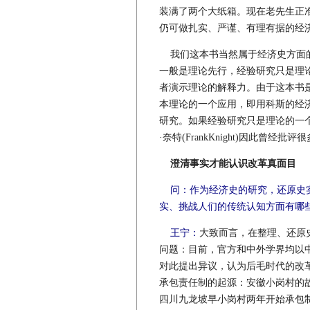
装满了两个大纸箱。现在老先生正
仍可做扎实、严谨、有理有据的经
我们这本书当然属于经济史方面的
一般是理论先行，经验研究只是理
者演示理论的解释力。由于这本书
本理论的一个应用，即用科斯的经
研究。如果经验研究只是理论的一
·奈特(FrankKnight)因此
澄清事实才能认识改革真面目
问：作为经济史的研究，还原史
实、挑战人们的传统认知方面有哪
王宁：
大致而言，在整理、还原
问题：目前，官方和中外学界均以中
对此提出异议，认为后毛时代的改革
承包责任制的起源：安徽小岗村的
四川九龙坡早小岗村两年开始承包