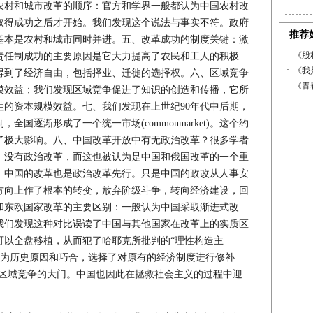
农村和城市改革的顺序：官方和学界一般都认为中国农村改
取得成功之后才开始。我们发现这个说法与事实不符。政府
基本是农村和城市同时并进。五、改革成功的制度关键：激
责任制成功的主要原因是它大力提高了农民和工人的积极
得到了经济自由，包括择业、迁徙的选择权。六、区域竞争
模效益；我们发现区域竞争促进了知识的创造和传播，它所
牲的资本规模效益。七、我们发现在上世纪90年代中后期，
国逐渐形成了一个统一市场(commonmarket)。这个约
了极大影响。八、中国改革开放中有无政治改革？很多学者
，没有政治改革，而这也被认为是中国和俄国改革的一个重
，中国的改革也是政治改革先行。只是中国的政改从人事安
方向上作了根本的转变，放弃阶级斗争，转向经济建设，回
和东欧国家改革的主要区别：一般认为中国采取渐进式改
我们发现这种对比误读了中国与其他国家在改革上的实质区
可以全盘移植，从而犯了哈耶克所批判的“理性构造主
onism)；中国因为历史原因和巧合，选择了对原有的经济制度进行修补
部试验、区域竞争的大门。中国也因此在拯救社会主义的过程中迎