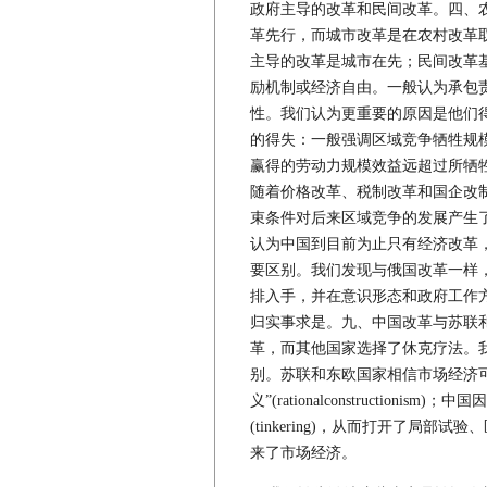
政府主导的改革和民间改革。四、
革先行，而城市改革是在农村改革
主导的改革是城市在先；民间改革
励机制或经济自由。一般认为承包
性。我们认为更重要的原因是他们
的得失：一般强调区域竞争牺牲规
赢得的劳动力规模效益远超过所牺
随着价格改革、税制改革和国企改制，全
束条件对后来区域竞争的发展产生
认为中国到目前为止只有经济改革
要区别。我们发现与俄国改革一样
排入手，并在意识形态和政府工作
归实事求是。九、中国改革与苏联
革，而其他国家选择了休克疗法。
别。苏联和东欧国家相信市场经济
义”(rationalconstructi
(tinkering)，从而打开了局
来了市场经济。