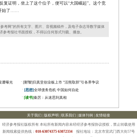
反复证明，坐上了这个位子，便可以“大国崛起”。这个竞
开始了……
参考网”的所有文字、图片、音视频稿件，及电子杂志等数字媒体
济参考报社书面授权，不得以任何形式刊载、播放。
·
段遭曝光
[财智]
归真堂创业板上市 “活熊取胆”引各界争议
·
[思想]
全球债务危机 中国如何自处
·
》
[读书]
秦厉：从迷思到真相
关于我们
|
版权声明
|
联系我们
|
媒体刊例
|
友情链接
经济参考报社版权所有 本站所有新闻内容未经经济参考报协议授权，禁止转载使用
新闻线索提供热线：
010-63074375 63072334
报社地址：北京市宣武门西大街57号