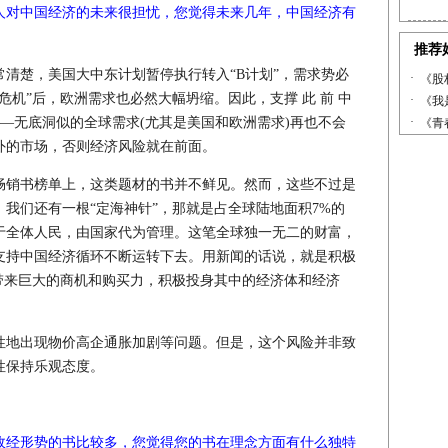
人对中国经济的未来很担忧，您觉得未来几年，中国经济有
常清楚，美国大中东计划暂停执行转入“B计划”，需求势必
危机”后，欧洲需求也必然大幅坍缩。因此，支撑 此 前 中
动力———无底洞似的全球需求(尤其是美国和欧洲需求)再也不会
外的市场，否则经济风险就在前面。
销书榜单上，这类题材的书并不鲜见。然而，这些不过是
我们还有一根“定海神针”，那就是占全球陆地面积7%的
于全体人民，由国家代为管理。这笔全球独一无二的财富，
支持中国经济循环不断运转下去。用新闻的话说，就是积极
带来巨大的商机和购买力，积极投身其中的经济体和经济
地出现物价高企通胀加剧等问题。但是，这个风险并非致
性保持乐观态度。
政经形势的书比较多，您觉得您的书在理念方面有什么独特