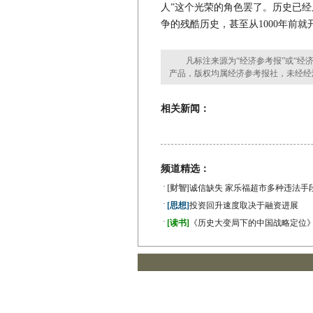
人”这个光荣的角色罢了。历史已经
争的残酷历史，甚至从1000年前就
凡标注来源为“经济参考报”或“经济
产品，版权均属经济参考报社，未经经
相关新闻：
频道精选：
·
[财智]
诚信缺失 家乐福超市多种违法手
·
[思想]
投资回升速度取决于融资进展
·
[读书]
《历史大变局下的中国战略定位