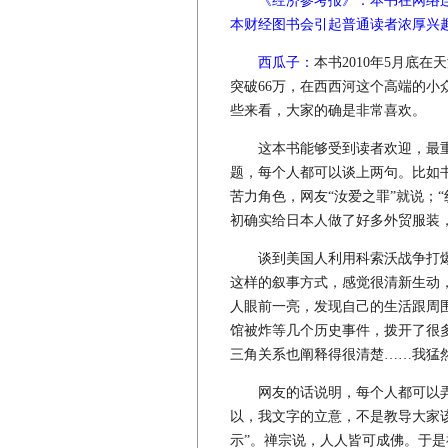
《经济参考报》：本书在网络
本财经图书会引起普通读者浓厚兴
西瓜子：
本书2010年5月底
突破66万，在西西河这个高端的小众
些来看，大家的确是非常喜欢。
这本书能够受到读者欢迎，最重
题，每个人都可以谈上两句。比如书
苦力角色，网友“汝爱之罪”就说；“
初确实给日本人做了好多外贸服装
谈到美国人利用科索沃战争打爆欧
这样的叙事方式，感觉很清新生动
人眼前一亮，发现自己的生活跟周
馆被炸等几个历史事件，拨开了很
三角关系也阐释得很清楚……我猛
网友的话说明，每个人都可以弄
以，我文字的立意，不是教导大家该如何做
示”。禅宗说，人人皆可成佛。于