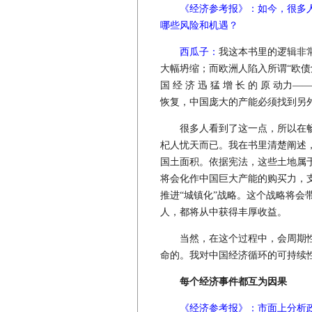
《经济参考报》：如今，很多
哪些风险和机遇？
西瓜子：
我这本书里的逻辑非
大幅坍缩；而欧洲人陷入所谓“欧债
国 经 济 迅 猛 增 长 的 原 
恢复，中国庞大的产能必须找到另
很多人看到了这一点，所以在畅
杞人忧天而已。我在书里清楚阐述，
国土面积。依据宪法，这些土地属
将会化作中国巨大产能的购买力，
推进“城镇化”战略。这个战略将会
人，都将从中获得丰厚收益。
当然，在这个过程中，会周期性
命的。我对中国经济循环的可持续
每个经济事件都互为因果
《经济参考报》：市面上分析