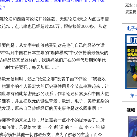
连载时，受到读者广泛欢迎，也引起热烈的讨论，为什么一
趣？
在天涯论坛和西西河论坛开始连载。天涯论坛4天之内点击率便
论坛，点击率也已经超过258万，跟帖接近3000条。从这
要的是，从文字中能够感受到这是他们自己的经济学话
中写到中国在日本主导的“雁阵模式”中仅仅扮演最低级的
纺织品还真是这样的，我姨妈她们厂在80年代后期90年代
，当时忙得要死，每天加班……”
元信用时，还是“汝爱之罪”发表了如下评论：“我喜欢
，把渺小的个人跟宏大的历史事件用几个节点串联起来，让
围世界有如此紧密微妙的联系，作者论述科索沃和中国大使
多迷雾，并且把欧元的诞生背景，欧洲、毛子、美帝复杂的
然发现，原来自己曾经经历的历史事件是这么回事啊！”
懂事情的来龙去脉，只是需要一点小小的提示罢了。所
，只是给大 家 一 个 所 谓 的 “ 一 点 小 小 的 提
是禅宗横扫其他一切佛教分支，成为了佛教的主流；而今