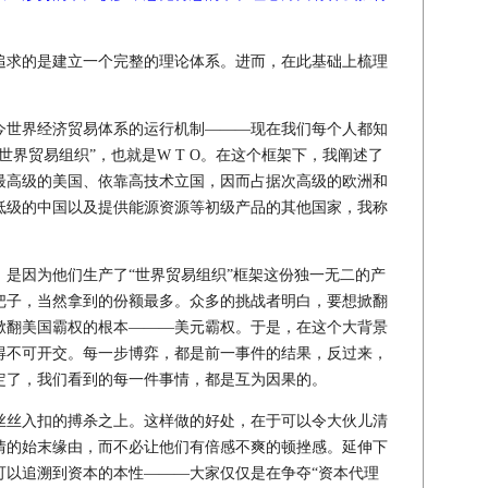
追求的是建立一个完整的理论体系。进而，在此基础上梳理
世界经济贸易体系的运行机制———现在我们每个人都知
世界贸易组织”，也就是W T O。在这个框架下，我阐述了
最高级的美国、依靠高技术立国，因而占据次高级的欧洲和
低级的中国以及提供能源资源等初级产品的其他国家，我称
因为他们生产了“世界贸易组织”框架这份独一无二的产
把子，当然拿到的份额最多。众多的挑战者明白，要想掀翻
掀翻美国霸权的根本———美元霸权。于是，在这个大背景
得不可开交。每一步博弈，都是前一事件的结果，反过来，
定了，我们看到的每一件事情，都是互为因果的。
丝入扣的搏杀之上。这样做的好处，在于可以令大伙儿清
情的始末缘由，而不必让他们有倍感不爽的顿挫感。延伸下
可以追溯到资本的本性———大家仅仅是在争夺“资本代理