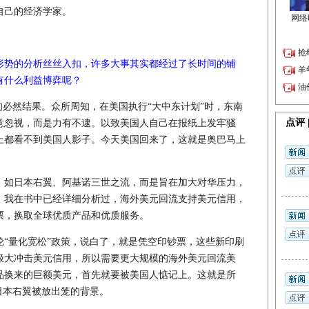
自己的经济学家。
形势的分析丝丝入扣，许多大事其实都经过了长时间的铺
有什么利益博弈呢？
的必然结果。众所周知，在美国执行“大中东计划”时，东南
意忽视，而是力有不逮。以致美国人自己在报纸上发牢骚
上都看不到美国人影子。今天美国回来了，这就是奥巴马上
如日本右翼、阿基诺三世之流，而是旨在加大对华压力，
。我在书中已经详细分析过，海外美元回流支持美元信用，
票，换取全球优质产品和优质服务。
量化宽松”政策，说白了，就是凭空印钞票，这些新印刷
极大冲击美元信用，所以需要更大规模的海外美元回流美
品换来的巨额美元，首先就要被美国人惦记上。这就是所
日本右翼被放出笼的背景。