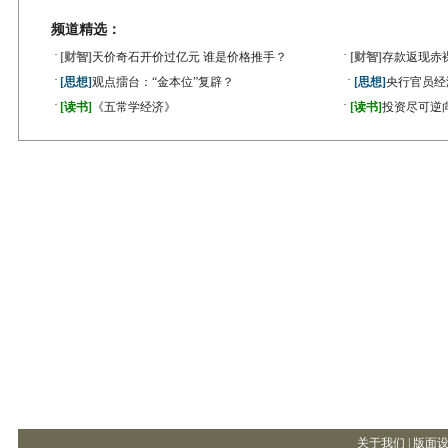
频道精选：
·
·
[财智]
天价奇石开价过亿元 谁是价格推手？
[财智]
存款返现赤
·
·
[思想]
观点擂台：“金本位”复辟？
[思想]
央行官员经
·
·
[读书]
《五常学经济》
[读书]
投资尽可逆
关于我们 |
版面