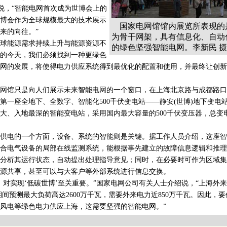
et)博士说，“智能电网首次成为世博会上的
博会作为全球规模最大的技术展示
国家电网馆馆内展览所表现的
来的向往。”
为骨干网架，具有信息化、自动
能源需求持续上升与能源资源不
的绿色坚强智能电网。李新民 摄
的今天，我们必须找到一种更绿色
网的发展，将使得电力供应系统得到最优化的配置和使用，并最终让创新
馆只是向人们展示未来智能电网的一个窗口，在上海北京路与成都路口
第一座全地下、全数字、智能化500千伏变电站——静安(世博)地下变电站
大、入地最深的智能变电站，采用国内最大容量的500千伏变压器，总变电
电的一个方面，设备、系统的智能则是关键。据工作人员介绍，这座智
合电气设备的局部在线监测系统，能根据事先建立的故障信息逻辑和推理
分析其运行状态，自动提出处理指导意见；同时，在必要时可作为区域集
源共享，甚至可以与大客户等外部系统进行信息交换。
实现‘低碳世博’至关重要。”国家电网公司有关人士介绍说，“上海外
夏期间预测最大负荷高达2600万千瓦，需要外来电力近850万千瓦。因此，
风电等绿色电力供应上海，这需要坚强的智能电网。”