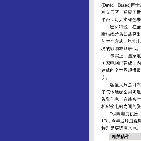
(David Bass
独立展区，反应了世
平台，对人类绿色未
巴萨特说，在全球
断枯竭矛盾日益突出
的生存方式。智能电
境的影响减到最低。
事实上，国家电网
国家电网已建成国内
建成的全世界规模最
安。
容量大只是可靠供
了气体绝缘全封闭组
告警信息，在线实时
相邻变电站之间的资
“保障电力供应，对
1/3，今年迎峰度
特别是要调度水电、
相关稿件