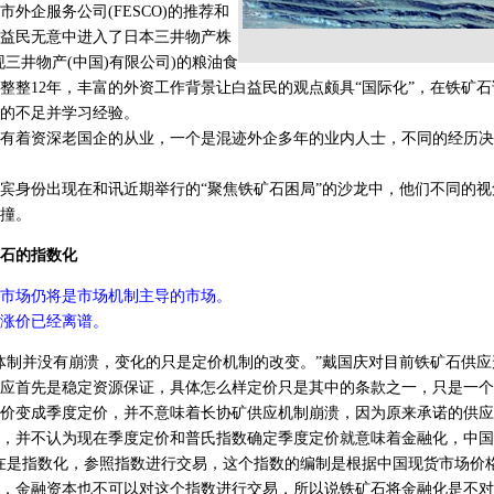
市外企服务公司(FESCO)的推荐和
益民无意中进入了日本三井物产株
现三井物产(中国)有限公司)的粮油食
整整12年，丰富的外资工作背景让白益民的观点颇具“国际化”，在铁矿
的不足并学习经验。
着资深老国企的从业，一个是混迹外企多年的业内人士，不同的经历决
身份出现在和讯近期举行的“聚焦铁矿石困局”的沙龙中，他们不同的视
撞。
石的指数化
市场仍将是市场机制主导的市场。
涨价已经离谱。
制并没有崩溃，变化的只是定价机制的改变。”戴国庆对目前铁矿石供应
应首先是稳定资源保证，具体怎么样定价只是其中的条款之一，只是一个
定价变成季度定价，并不意味着长协矿供应机制崩溃，因为原来承诺的供
并不认为现在季度定价和普氏指数确定季度定价就意味着金融化，中国
在是指数化，参照指数进行交易，这个指数的编制是根据中国现货市场价
，金融资本也不可以对这个指数进行交易，所以说铁矿石将金融化是不对