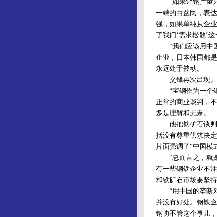
“如果让钢产量只占
一端的白益民，表达
强，如果单纯从企业
了我们‘需求松散’这
“我们应该用中国
企业，日本韩国都是
永远处于被动。
交锋再次出现。因
“宝钢作为一个钢
正常的商业谈判，不
多是理解和无奈。
他把铁矿石谈判失
括没有尊重供求决定
片面强调了“中国模
“总而言之，就是
有一些钢铁企业不注
和铁矿石市场要坚持
“用中国的垄断对
并没有好处。钢铁企
钢协不管这个事儿，