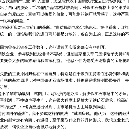
我国钢产总量10%的宝钢，怎么能代表中国钢铁行业去进行谈判呢？”
出了自己的质疑，“宝钢的产品结构比较高端，对铁矿石价格上涨的承受
自身角度出发，宝钢可以接受的价格，可能别的钢厂就亏损了，这种严重
一根本的问题。”
的垄断应对三大矿山的垄断。”白益民语气坚定地表示。在他看来，目前
统一的，但惟独我们的进口商却都是分散的，各自为主的，正是这样的不
为曾在老钢企工作数年，这些话戴国庆听来确实有些刺耳。
铁企业，参与谈判已经非常不容易，但是国家相关部门应该给予支持和
要夹杂太多的民族感情和国家利益。”他忍不住为饱受舆论指责的宝钢抱
败的主要原因归咎在中国自身，特别是在于谈判主持者在形势判断和战
价格的基本原理，对中国铁矿石市场供求，特别是需求预测屡屡失误，去
式”等。
不了解市场规则，试图用计划经济的老办法，解决铁矿石市场中的矛盾。
重利润，不挣钱也要生产，这在很大程度上是放大了铁矿石需求，抬高矿
市场经济，中钢协应退出谈判，由市场机制去主导谈判局面。
付国外的垄断”，我不赞成这样的做法，”戴国庆说。他认为，这样的做
业内部肯定有协商，有通报，至于采取什么样的具体形式，我想企业老总
放权，钢铁企业自己会很好地解决的。