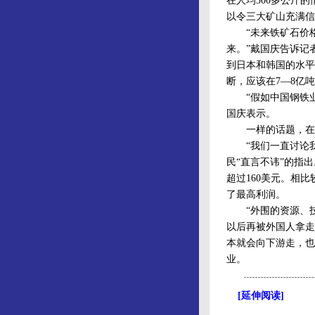
在人均300多公斤
以令三大矿山充满信
“未来铁矿石价格
来。”戴国庆告诉记
到日本和韩国的水平
断，应该在7—8亿
“假如中国钢铁业
国庆表示。
一样的话题，在白
“我们一直讨论我
民“直言不讳”的指
超过160美元。相
了最高利润。
“外围的资源、技
以后再被外国人拿走
本就会向下游走，也
业。
[延伸阅读]