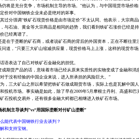
场仍将是充分竞争，市场机制主导的市场。”他认为，与中国现货市场价
度定价对中国钢铁企业未必是绝对的坏事。
过分强调“铁矿石现货价格是由市场定价”不太认同。他表示，大宗商品
，与石油、黄金等大宗商品是相同的趋势，我们看到铁矿石涨价已经是持
价已经离谱了。
是在于垄断的矿石商，或者说矿石商的背后的外国资本，正在不断往里
反问道，“只要三大矿山缩减供应量，现货价格马上上涨，这样的现货市场
语表达了自己对铁矿石金融化的担忧。
成期货产品的话，意味着市场已经从原来实质性的实物变成了金融和消
对于没有经验的中国企业来说，进入所承担的风险巨大。”
，三大矿山之所以希望把铁矿石做成期货市场，实际上也是瓦解中国人
和投机市场。事实确是如此，除了早在2009年5月摩根士丹利、高盛和巴
矿石投机交易外，还有很多金融大鳄都已相继进入铁矿石市场。
机制主导谈判”vs“用国际垄断对付矿山垄断”
么能代表中国钢铁行业去谈判？
解和支持宝钢。