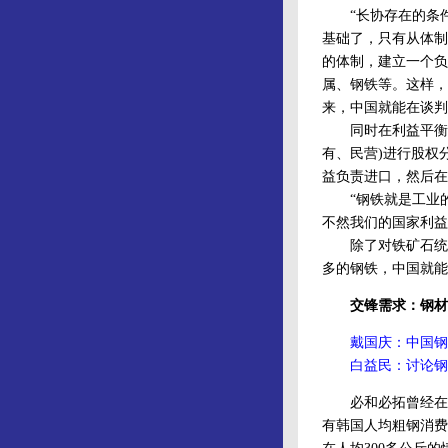
“长协存在的条件
基础了，只有从体制
的体制，建立一个负
属、钢铁等。这样，
来，中国就能在谈判
同时在利益平衡以
有、民营)进行股权
益负责进口，然后在
“钢铁就是工业的
不然我们的国家利益
除了对铁矿石统一
多的钢铁，中国就能
交锋需求：钢材
戴国庆：中国钢
白益民：讨论钢铁
必和必拓曾经在一
有韩国人均粗钢消费