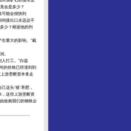
国对铁矿石的需求足
竟会是多少？
值可能会很快到
和间接出口永远达不
是多少？根据他的判
生重大的影响。”戴
润。
人打工。”白益
每吨的价格已经涨到到
被上游垄断资本拿走
己这头‘猪’养肥，
来，这些上游垄断资
始收购我们的钢铁企