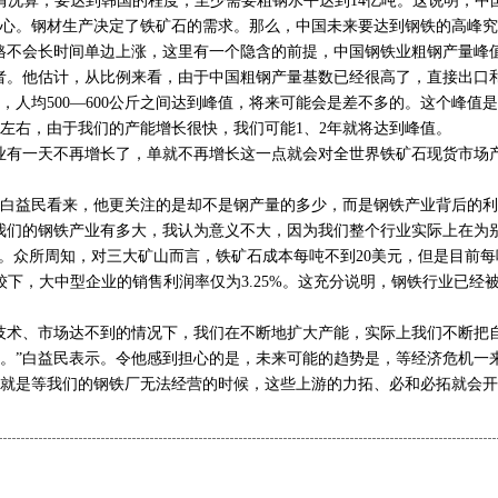
的情况算，要达到韩国的程度，至少需要粗钢水平达到14亿吨。这说明，中
心。钢材生产决定了铁矿石的需求。那么，中国未来要达到钢铁的高峰究
不会长时间单边上涨，这里有一个隐含的前提，中国钢铁业粗钢产量峰
者。他估计，从比例来看，由于中国粗钢产量基数已经很高了，直接出口
，人均500—600公斤之间达到峰值，将来可能会是差不多的。这个峰值
吨左右，由于我们的产能增长很快，我们可能1、2年就将达到峰值。
有一天不再增长了，单就不再增长这一点就会对全世界铁矿石现货市场产
益民看来，他更关注的是却不是钢产量的多少，而是钢铁产业背后的利
们的钢铁产业有多大，我认为意义不大，因为我们整个行业实际上在为别
出。众所周知，对三大矿山而言，铁矿石成本每吨不到20美元，但是目前
比较下，大中型企业的销售利润率仅为3.25%。这充分说明，钢铁行业已经
术、市场达不到的情况下，我们在不断地扩大产能，实际上我们不断把自
。”白益民表示。令他感到担心的是，未来可能的趋势是，等经济危机一
就是等我们的钢铁厂无法经营的时候，这些上游的力拓、必和必拓就会开