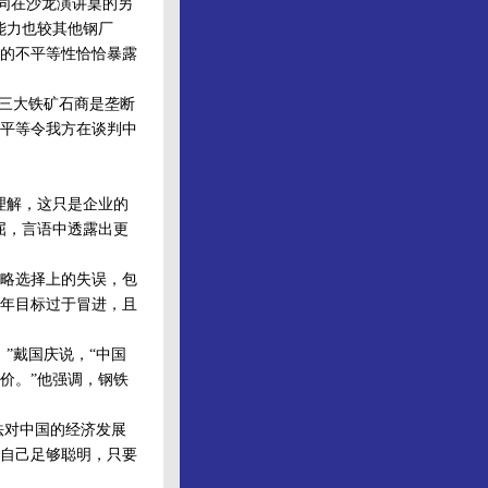
同在沙龙演讲桌的另
能力也较其他钢厂
的不平等性恰恰暴露
三大铁矿石商是垄断
平等令我方在谈判中
理解，这只是企业的
屈，言语中透露出更
略选择上的失误，包
年目标过于冒进，且
”戴国庆说，“中国
价。”他强调，钢铁
法对中国的经济发展
自己足够聪明，只要