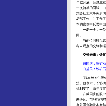
年12月底，经过北京
一次简单的面试，白
式会社北京事务所(
品部工作，并工作了
本的案例中反思中国
一老一少，一位有
同。
当两位同时以嘉宾
各自观点的交锋和碰
交锋未来：铁矿
戴国庆：铁矿石
白益民：铁矿石
“现在长协供应体
法。他表示，长协供
机制变了，由年度
在戴国庆的眼中，
差得远。“即使它现
有外国金融资本参与