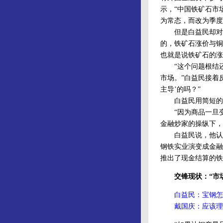
示，“中国铁矿石市
为常态，而改为季
但是白益民却对其
的，铁矿石涨价与铜
也就是说铁矿石的涨
“这个问题根结还
市场。”白益民接着
主导’的吗？”
白益民用简短的话
“因为商品一旦变
金融炒家的操纵下，
白益民说，他认为
钢铁实业演变成金融
推出了现金结算的铁
交锋现状：“市场
白益民：宝钢怎
戴国庆：应该理