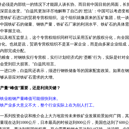
必须是内部统一的情况下才能跟人谈长协。而目前中国目前的局面，长
深层去改变。”白益民更加详尽地解释了自己的‘想法’：中国可以考虑变相
责铁矿石进口的贸易专营权组织。这个组织就像原来的五矿集团，统一谈
中国铁矿石的储量、钢铁产量，铁矿石厂家的利润水平、铁矿石的具体需
中掌握主动。
及相互监督上，这个专营权组织同样可以采用五矿的股权分化，向全国
分化。也就是说，贸易专营权组织不是某一家企业，而是由多家企业组成
内部完成分配。
粮食，对钢铁实行专营权，实行计划经济式的‘垄断’行为，实际是针对
会受到巨大损害。”白益民坦言。
进口外，白益民还表示，须进行钢铁储备等的国家配套政策。如果在钢
够从容应对铁矿石需求的大增。
产量“峰值”重要，还是利润关键？
铁业粗钢产量峰值可能很快到来。
产业多大意义不大，整个行业实际上在为别人打工。
系列投资会议和推介会上大力地宣传未来铁矿业发展前景如何广阔，其
量现在达到1000公斤，日本最高的时候达到800公斤，美国也达到了600