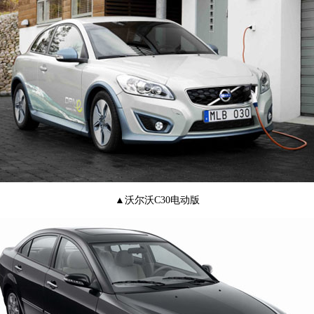
▲沃尔沃C30电动版