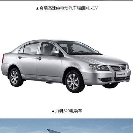
▲奇瑞高速纯电动汽车瑞麒M1-EV
▲力帆620电动车