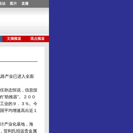
路产业已进入全面
任孙志恒说，信息技
的“助推器”。２００
工业的９．３％。今
国平均增速高出近１
计产业化基地，海
产，贺利氏招远贵金属