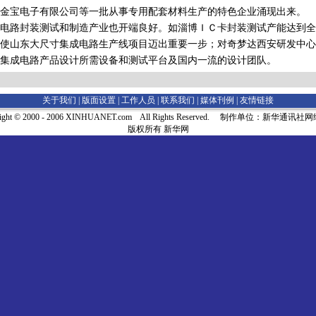
金宝电子有限公司等一批从事专用配套材料生产的特色企业涌现出来。
路封装测试和制造产业也开端良好。如淄博ＩＣ卡封装测试产能达到全
使山东大尺寸集成电路生产线项目迈出重要一步；对奇梦达西安研发中心
集成电路产品设计所需设备和测试平台及国内一流的设计团队。
关于我们 |
版面设置
|
工作人员
|
联系我们
|
媒体刊例
|
友情链接
right © 2000 - 2006 XINHUANET.com All Rights Reserved. 制作单位：新华通讯
版权所有 新华网