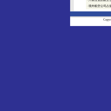
·
只靠注资的航空
·
境外航空公司占
Copy