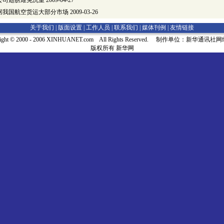
公司翅膀难免沉重
2009-04-27
据我国航空货运大部分市场
2009-03-26
关于我们 |
版面设置
|
工作人员
|
联系我们
|
媒体刊例
|
友情链接
right © 2000 - 2006 XINHUANET.com All Rights Reserved. 制作单位：新华通讯
版权所有 新华网