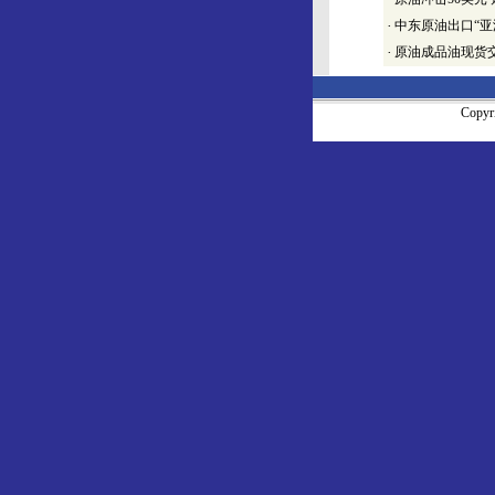
·
中东原油出口“亚
·
原油成品油现货
Copy