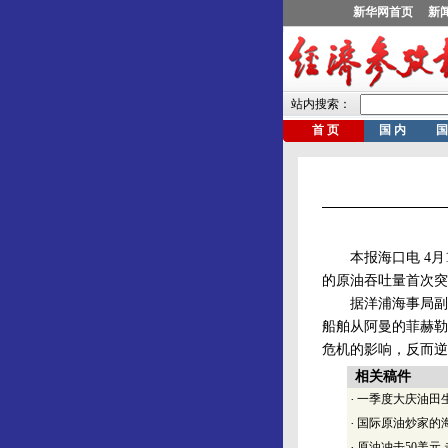
本报海口电 4月1
的原油吞吐量首次突破
据洋浦海事局副局长
船舶从阿曼的菲赫勒
危机的影响，反而逆
相关稿件
·
一季度大庆油田生
·
国际原油炒家的海
·
原油冲击50美元