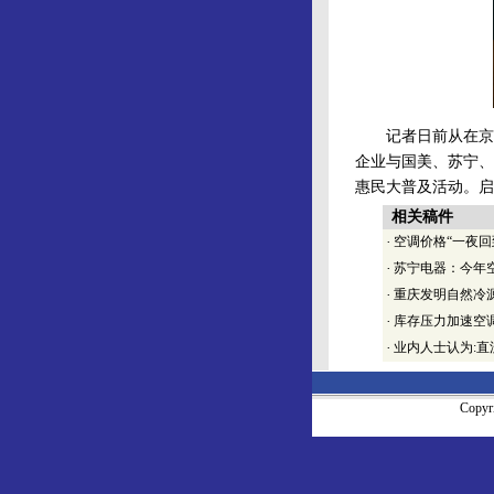
记者日前从在京举
企业与国美、苏宁、
惠民大普及活动。启
相关稿件
·
空调价格“一夜回
·
苏宁电器：今年
·
重庆发明自然冷
·
库存压力加速空
·
业内人士认为:
Copy