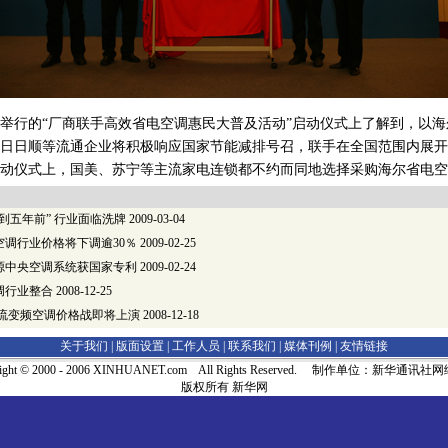
行的“厂商联手高效省电空调惠民大普及活动”启动仪式上了解到，以海
日日顺等流通企业将积极响应国家节能减排号召，联手在全国范围内展开
动仪式上，国美、苏宁等主流家电连锁都不约而同地选择采购海尔省电空
到五年前” 行业面临洗牌
2009-03-04
空调行业价格将下调逾30％
2009-02-25
源中央空调系统获国家专利
2009-02-24
调行业整合
2008-12-25
直流变频空调价格战即将上演
2008-12-18
关于我们 |
版面设置
|
工作人员
|
联系我们
|
媒体刊例
|
友情链接
right © 2000 - 2006 XINHUANET.com All Rights Reserved. 制作单位：新华通讯
版权所有 新华网