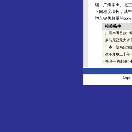
瑞、广州本田、北京
不同程度增长，其中
轿车销售总量的65%
相关稿件
·
广州本田首款中级
·
罗马尼亚最大轿车
·
日本：较高的燃
·
改革开放三十年
·
韩晓平:将刺激小
Copy