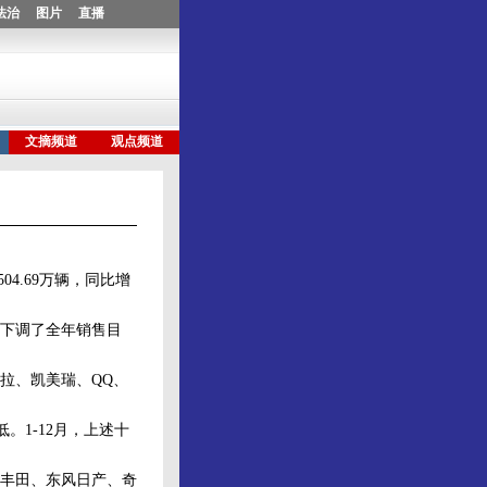
4.69万辆，同比增
下调了全年销售目
拉、凯美瑞、QQ、
。1-12月，上述十
丰田、东风日产、奇