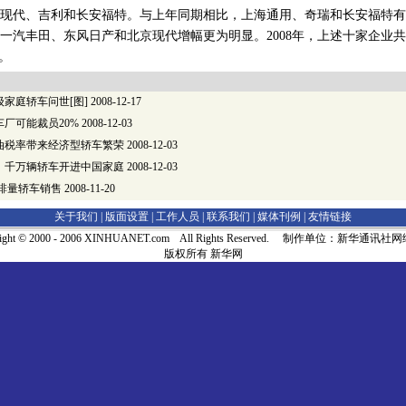
现代、吉利和长安福特。与上年同期相比，上海通用、奇瑞和长安福特有
一汽丰田、东风日产和北京现代增幅更为明显。2008年，上述十家企业共销售
。
家庭轿车问世[图]
2008-12-17
厂可能裁员20%
2008-12-03
油税率带来经济型轿车繁荣
2008-12-03
：千万辆轿车开进中国家庭
2008-12-03
排量轿车销售
2008-11-20
关于我们 |
版面设置
|
工作人员
|
联系我们
|
媒体刊例
|
友情链接
right © 2000 - 2006 XINHUANET.com All Rights Reserved. 制作单位：新华通讯
版权所有 新华网