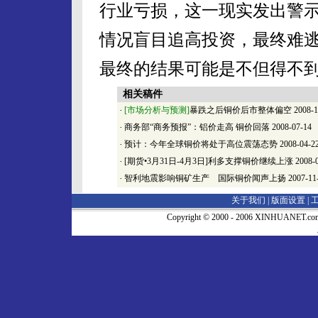
行业亏损，这一现实发出警
情况盲目追高投资，最终难
最终的结果可能是不但得不
相关稿件
·
[市场分析与预测]
暴跌之后铜价后市整体偏空
2008-1
·
商务部“商务预报”：铝价走高 铜价回落
2008-07-14
·
预计：今年全球铜价将处于高位震荡态势
2008-04-2
·
[期货•3月31日-4月3日]利多支撑铜价继续上涨
2008-
·
智利地震影响铜矿生产 国际铜价闻声上扬
2007-11
关于我们 |
版面设置
|
Copyright © 2000 - 2006 XINHUA