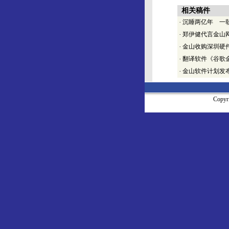
相关稿件
·
沉睡两亿年 一朝
·
郑伊健代言金山
·
金山收购深圳硬
·
翻译软件《谷歌金
·
金山软件计划发
Copy