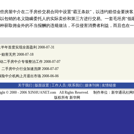
房屋中介在二手房价交易合同中设置“霸王条款”，以违约赔偿金要挟客
以包销的名义隐瞒委托人的实际卖价和第三方进行交易。一套毛坯房“低
种获取佣金外的不当报酬的违规做法，不仅侵害消费者利益，而且也在一
上半年首度实现全面盈利
2008-07-31
一贻害无穷
2008-07-18
启动二手房中介专项整治工作
2008-07-07
：二手房中介行业加速洗牌
2008-07-07
保险中介机构上月退出市场
2008-06-06
关于我们 |
版面设置
|
工作人员
|
联系我们
|
媒体刊例
|
友情链接
right © 2000 - 2006 XINHUANET.com All Rights Reserved. 制作单位：新华通讯
版权所有 新华网