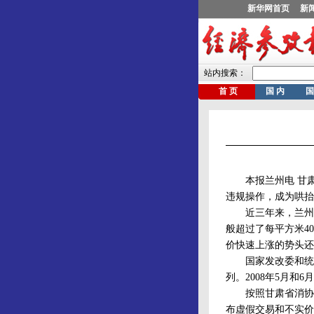
本报兰州电 甘肃
违规操作，成为哄抬
近三年来，兰州市
般超过了每平方米4
价快速上涨的势头还
国家发改委和统计
列。2008年5月和6
按照甘肃省消协的
布虚假交易和不实价