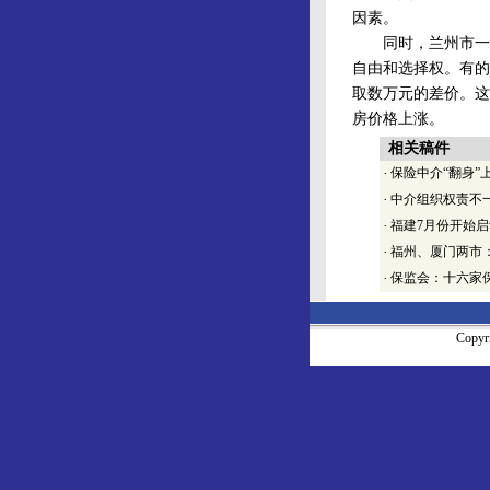
因素。
同时，兰州市一些
自由和选择权。有的
取数万元的差价。这
房价格上涨。
相关稿件
·
保险中介“翻身”
·
中介组织权责不
·
福建7月份开始
·
福州、厦门两市
·
保监会：十六家
Copy