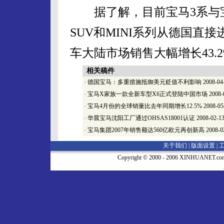
据了解，目前宝马3系与宝
SUV和MINI系列从德国直
车大陆市场销售大幅增长43.
相关稿件
·
德国宝马：多重措施抵御美元贬值不利影响
2008-04
·
宝马X家族一款全新车型X6正式登陆中国市场
2008-
·
宝马4月份的全球销量比去年同期增长12.5%
2008-05
·
华晨宝马沈阳工厂通过OHSAS18001认证
2008-02-1
·
宝马集团2007年销售额达560亿欧元再创新高
2008-0
关于我们 |
版面设置
|
Copyright © 2000 - 2006 XINHUA