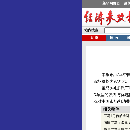
本报讯 宝马中国3日
市场价格为97万元。
宝马(中国)汽车
X车型的强力与优越
及对中国市场和消费
相关稿件
·
宝马4月份的全球
·
德国宝马：多重
·
华晨宝马沈阳工厂通