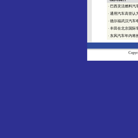
·
巴西灵活燃料汽车
·
通用汽车高管认
·
德尔福武汉汽车
·
丰田在北京国际
·
东风汽车年内将
Copy