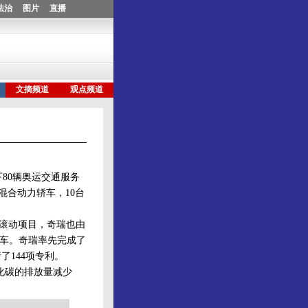
80辆奥运交通服务
混合动力轿车，10台
期滚动项目，奇瑞也由
力车。奇瑞率先完成了
了144项专利。
氧化碳的排放量减少