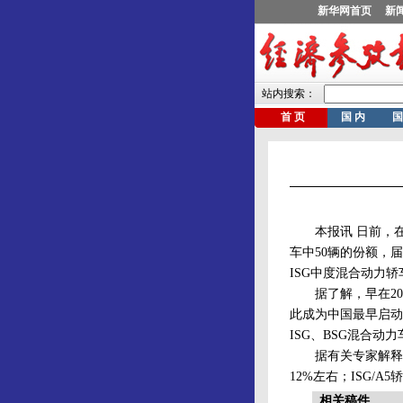
本报讯 日前，在
车中50辆的份额，
ISG中度混合动力
据了解，早在200
此成为中国最早启动
ISG、BSG混合动
据有关专家解释，与
12%左右；ISG/
相关稿件