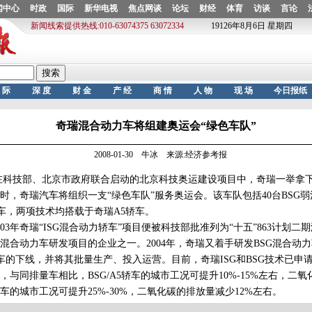
奇瑞混合动力车将组建奥运会“绿色车队”
2008-01-30 牛冰 来源:经济参考报
科技部、北京市政府联合启动的北京科技奥运建设项目中，奇瑞一举拿下
届时，奇瑞汽车将组织一支“绿色车队”服务奥运会。该车队包括40台BSG弱
轿车，两项技术均搭载于奇瑞A5轿车。
3年奇瑞“ISG混合动力轿车”项目便被科技部批准列为“十五”863计划二
混合动力车研发项目的企业之一。2004年，奇瑞又着手研发BSG混合动
力车的下线，并将其批量生产、投入运营。目前，奇瑞ISG和BSG技术已申请
同排量车相比，BSG/A5轿车的城市工况可提升10%-15%左右，二
A5轿车的城市工况可提升25%-30%，二氧化碳的排放量减少12%左右。