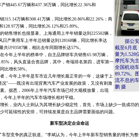
销445.67万辆和437.38万辆，同比增长22.36%和
.14万辆和308.41万辆，同比增长20.86%和22.26%；商
和128.97万辆，同比增长26.12%和25.89%。
售增长也很显著。上海通用上半年销量达到225502辆，
东风日产乘用车上半年总销量达到128168辆，同比增长率达
据公
截至6月底
量共计93587辆，相比去年同期增长达57%。
量为1.5
年上半年的榜单中，自主品牌轿车共销售65.98万辆，
摩托车为
8.85%，风头直逼合资品牌，其中，奇瑞排名第四，进军第一
全国机动
同比增长58%。
89.72%
，今年上半年是车市近几年增长最正常的一年，这缘于上
流不息的车
情况”——既没有出现背离汽车产业发展的政策，又没有刺激
鹏 摄
素。据悉，2006年上半年汽车市场已经大规模放量，出现
此，今年上半年的汽车市场增长相对平稳。
长，业内人士则认为其增长缺少稳定性，首先，市场上缺少一批成功的
少可延续性的安排，可持续发展是自主品牌需要面临的问题。
新车型决定企业命运
车型竞争的真正轨道。”李斌认为，今年上半年新车型销售量的增长为整