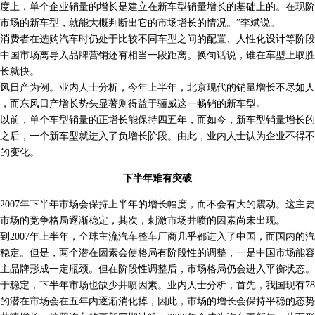
度上，单个企业销量的增长是建立在新车型销量增长的基础上的。在现阶
市场的新车型，就能大概判断出它的市场增长的情况。”李斌说。
费者在选购汽车时仍处于比较不同车型之间的配置、人性化设计等阶段
中国市场离导入品牌营销还有相当一段距离。换句话说，谁在车型上取胜
长就快。
日产为例。业内人士分析，今年上半年，北京现代的销量增长不尽如人
，而东风日产增长势头显著则得益于骊威这一畅销的新车型。
以前，单个车型销量的正增长能保持四五年，而如今，新车型销量增长的
之后，一个新车型就进入了负增长阶段。由此，业内人士认为企业不得不
的变化。
下半年难有突破
07年下半年市场会保持上半年的增长幅度，而不会有大的震动。这主要
市场的竞争格局逐渐稳定，其次，刺激市场井喷的因素尚未出现。
007年上半年，全球主流汽车整车厂商几乎都进入了中国，而国内的汽
稳定。但是，两个潜在因素会使格局有阶段性的调整，一是中国市场能容
主品牌形成一定瓶颈。但在阶段性调整后，市场格局仍会进入平衡状态。
定，下半年市场也缺少井喷因素。业内人士分析，首先，我国现有780
的潜在市场会在五年内逐渐消化掉，因此，市场的增长会保持平稳的态势