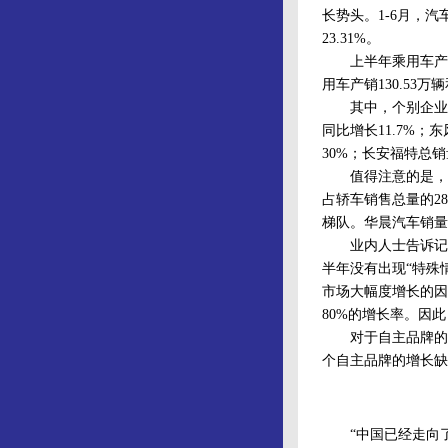
长势头。1-6月，汽车产
23.31%。
上半年乘用车产销315
用车产销130.53万辆
其中，个别企业的销
同比增长11.7%；
30%；长安福特总销
值得注意的是，在今
占轿车销售总量的2
梯队。华晨汽车销量
业内人士告诉记者
半年没有出现“特殊
市场大幅度增长的因
80%的增长率。因
对于自主品牌的增
个自主品牌的增长缺
“中国已经走向了