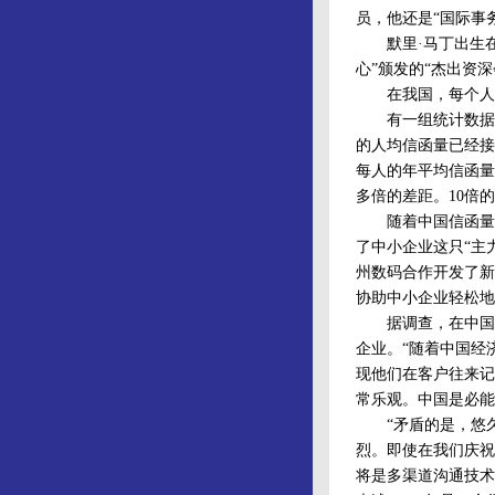
员，他还是“国际事
默里·马丁出生在加
心”颁发的“杰出资深
在我国，每个人每
有一组统计数据显示
的人均信函量已经接
每人的年平均信函量分
多倍的差距。10倍
随着中国信函量上
了中小企业这只“主
州数码合作开发了新
协助中小企业轻松地
据调查，在中国，
企业。“随着中国经
现他们在客户往来记
常乐观。中国是必能
“矛盾的是，悠久
烈。即使在我们庆祝
将是多渠道沟通技术