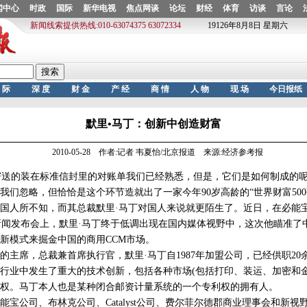
默里•马丁：创新中创造财富
2010-05-28 作者:记者 韦夏怡/北京报道 来源:经济参考报
送的装在标准信封里的对账单我们已经熟悉，但是，它们是如何制成的呢
我们忽略，但恰恰是这个环节造就出了一家今年90岁高龄的“世界财富500
所不知，而其总裁默里·马丁对国人来说就更陌生了。近日，在必能宝和
新闻发布会上，默里·马丁终于低调出现在国内媒体视野中，这次他瞄准了
新模式来掘金中国的商用CCM市场。
席，总裁兼首席执行官，默里·马丁自1987年加盟公司，已经供职20
行业中发生了重大的技术创新，包括各种市场(包括打印、装运、加密和金
权。马丁本人也是某种闭合邮资计量系统的一个专利权的拥有人。
公司、布林克公司、Catalyst公司、费尔菲尔德郡商业理事会和新视