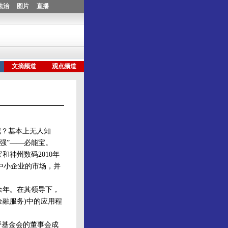
？基本上无人知
强”——必能宝。
神州数码2010年
中小企业的市场，并
余年。在其领导下，
融服务)中的应用程
野基金会的董事会成