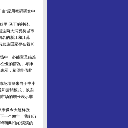
由“应用密码研究中
默里·马丁的神经。
国这两大消费类城市
、四名的浙江和江苏，
与发达国家存在着10
场中，必能宝又瞄准
小企业的情况，与神
中表示，希望能借此
市场增量来自于中小
通和营销模式，以实
国市场的增长表示非
从未像今天这样强
下一个90年，我们仍
0华诞时信心满满的