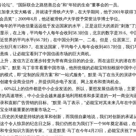
务论坛”、“国际联合之路慈善总会”和“年轻的生命”董事会的一员。
拿大安大略省，并就读于滑铁卢大学，在大学期间，他于2001年获得了
会员奖”；2009年6月，他还被滑铁卢大学授予荣誉法学博士学位。
年的平均收信量远远低于发达国家的水平，正是这巨大的差距“刺激”了
，在上海，平均每个人每年会收到58.3封信，北京的数字是39.6。中
近世界的平均水平(66.7封)，在中国分列第一、二名。但是，位居第三
别只有15和9.7。在发达国家，平均每个人每年会收到403.7封信，我们
的悬殊，让必能宝看到了中国信函市场的巨大商机。
升，发信方正在逐步转变为带有商业目的的企业。而在这巨大的潜在市
力军”。默里·马丁非常看重中国市场，他所统领的必能宝特别根据中国中
的模式，即“定制的应用方案”和“一站式服务”。默里·马丁在当天的演讲
创建专业商业信件，并提供同步电子发送、网上发布和查询机会。
60%以上的信件都是中小企业发送的。所以，要想发展信函市场，主要
济的高速增长，中小企业会越来越多地利用精准和多渠道的一对一商业沟
录和直邮广告营销的目标。”默里·马丁表示，“必能宝对其未来几年在中
宝全球最重要的增量市场之一。”
历史的关键是持续的改革和创新，而我很自豪地说，我们对创新的承诺
这个令人惊异的纪念日之际，我们仍然在为我们下一个90年奠定基础，在
和专业知识方面的专家。”这是默里·马丁在今年4月23日，必能宝庆祝了9