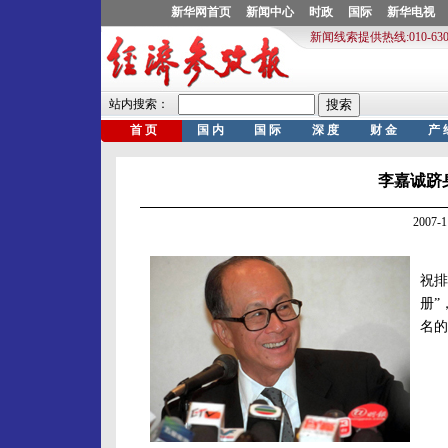
李嘉诚跻
2007-
《
祝排
册”
名的