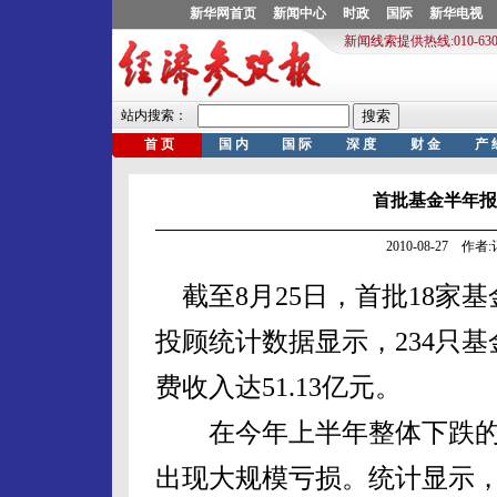
首批基金半年报:
2010-08-27 作
截至8月25日，首批18家基
投顾统计数据显示，234只基金
费收入达51.13亿元。
在今年上半年整体下跌的
出现大规模亏损。统计显示，已