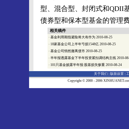
型、混合型、封闭式和QDI
债券型和保本型基金的管理
相关稿件
·
基金利用期指避险将大有作为
2010-08-25
·
18家基金公司上半年亏损1548亿
2010-08-25
·
基金公司悄然撤离债市
2010-08-25
·
半年报透露基金下半年投资紧扣调结构主线
2010-08
·
101只基金披露半年报:股基损失惨重
2010-08-24
关于我们 |
版面设置
|
Copyright © 2000 - 2006 XINHUA