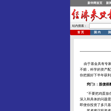
由于基金具有专家
不赔，科学的资产配
你把握好下半年获利
窍门1：股债搭
“不要把鸡蛋放在
深入和具体的问题需
即便你投资了多只基
笔者建议投资者下