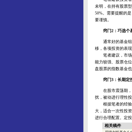
未明，在持有股票型
50%。需要提醒的
要谨慎。
窍门2：巧选个基
通常好的基金组合
移，各项投资的表现
笔者建议，市场低迷
能力较强、股票仓位
盘股票的指数基金也
窍门3：长期定
在股市震荡期，基
扰，被动进行理性投
根据笔者的经验，
大，适合一次性投资
进行合理配置。定投
相关稿件