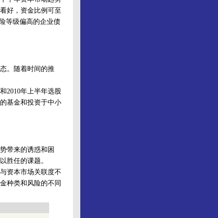
看好，资金比例可至
风险等级偏高的企业债
态。随着时间的推
2010年上半年选股
的基金和投资于中小
势带来的诱惑和困
以胜任的课题。
与资本市场关联度不
金种类和风险的不同