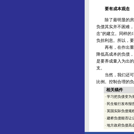
要有成本观念
除了最明显的房贷
负债其实并不困难，
念”的建立。同样的
负担利息。所以，要
再有，在作出重要
降低高成本的负债，
是要养成量入为出的
支。
当然，我们还可以
比例。控制合理的负
相关稿件
·
学习把负债变为
·
民生银行发布报
·
英国实际负债规
·
建桥负债能否让
·
地方政府负债高