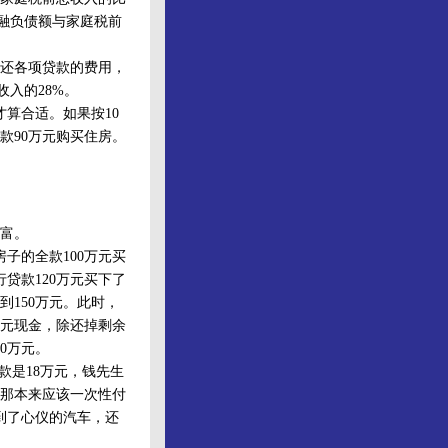
金融负债额与家庭税前
还各项贷款的费用，
入的28%。
算合适。如果按10
款90万元购买住房。
富。
子的全款100万元买
贷款120万元买下了
150万元。此时，
万元现金，除还掉剩余
0万元。
是18万元，钱先生
，那本来应该一次性付
到了心仪的汽车，还