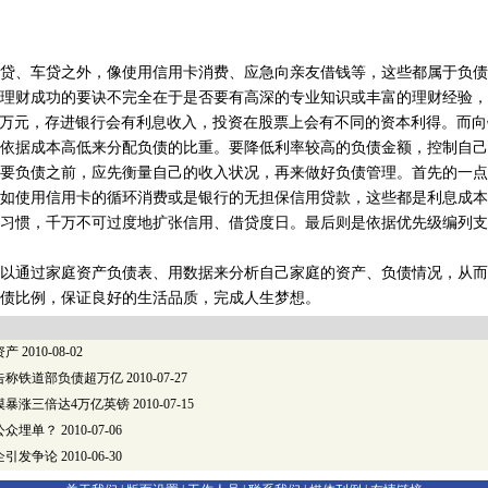
、车贷之外，像使用信用卡消费、应急向亲友借钱等，这些都属于负债
理财成功的要诀不完全在于是否要有高深的专业知识或丰富的理财经验，
1万元，存进银行会有利息收入，投资在股票上会有不同的资本利得。而向
依据成本高低来分配负债的比重。要降低利率较高的负债金额，控制自己
负债之前，应先衡量自己的收入状况，再来做好负债管理。首先的一点
如使用信用卡的循环消费或是银行的无担保信用贷款，这些都是利息成本
习惯，千万不可过度地扩张信用、借贷度日。最后则是依据优先级编列支
通过家庭资产负债表、用数据来分析自己家庭的资产、负债情况，从而
债比例，保证良好的生活品质，完成人生梦想。
资产
2010-08-02
告称铁道部负债超万亿
2010-07-27
模暴涨三倍达4万亿英镑
2010-07-15
公众埋单？
2010-07-06
企引发争论
2010-06-30