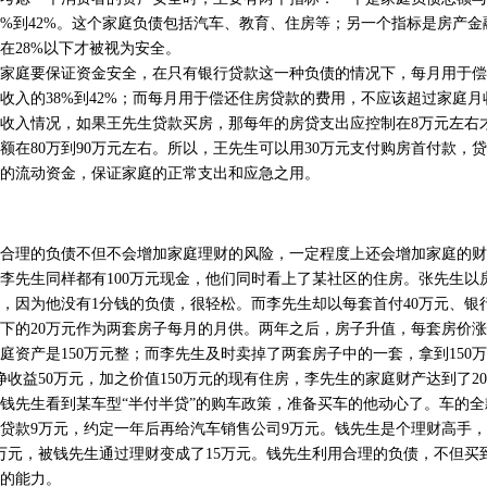
8%到42%。这个家庭负债包括汽车、教育、住房等；另一个指标是房产
在28%以下才被视为安全。
庭要保证资金安全，在只有银行贷款这一种负债的情况下，每月用于偿
收入的38%到42%；而每月用于偿还住房贷款的费用，不应该超过家庭月收
入情况，如果王先生贷款买房，那每年的房贷支出应控制在8万元左右才
额在80万到90万元左右。所以，王先生可以用30万元支付购房首付款，贷
元的流动资金，保证家庭的正常支出和应急之用。
理的负债不但不会增加家庭理财的风险，一定程度上还会增加家庭的财
生同样都有100万元现金，他们同时看上了某社区的住房。张先生以房
，因为他没有1分钱的负债，很轻松。而李先生却以每套首付40万元、银行
下的20万元作为两套房子每月的月供。两年之后，房子升值，每套房价涨到
庭资产是150万元整；而李先生及时卖掉了两套房子中的一套，拿到150
净收益50万元，加之价值150万元的现有住房，李先生的家庭财产达到了20
生看到某车型“半付半贷”的购车政策，准备买车的他动心了。车的全款
率贷款9万元，约定一年后再给汽车销售公司9万元。钱先生是个理财高手
万元，被钱先生通过理财变成了15万元。钱先生利用合理的负债，不但买
的能力。