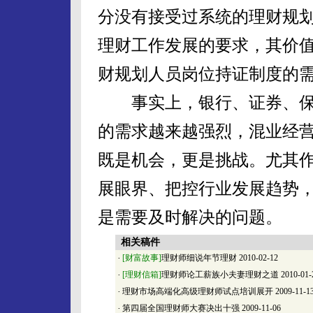
分没有接受过系统的理财规
理财工作发展的要求，其价
财规划人员岗位持证制度的
事实上，银行、证券、保
的需求越来越强烈，混业经
既是机会，更是挑战。尤其
展眼界、把控行业发展趋势
是需要及时解决的
相关稿件
·
[财富故事]
理财师细说年节理财
2010-02-12
·
[理财信箱]
理财师论工薪族小夫妻理财之道
2010-01-
·
理财市场高端化高级理财师试点培训展开
2009-11-1
·
第四届全国理财师大赛决出十强
2009-11-06