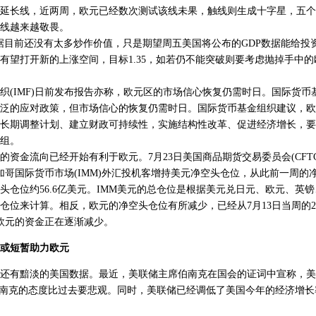
延长线，近两周，欧元已经数次测试该线未果，触线则生成十字星，五个
线越来越敬畏。
目前还没有太多炒作价值，只是期望周五美国将公布的GDP数据能给投
有望打开新的上涨空间，目标1.35，如若仍不能突破则要考虑抛掉手中的
IMF)日前发布报告亦称，欧元区的市场信心恢复仍需时日。国际货币
泛的应对政策，但市场信心的恢复仍需时日。国际货币基金组织建议，欧
长期调整计划、建立财政可持续性，实施结构性改革、促进经济增长，要
组。
金流向已经开始有利于欧元。7月23日美国商品期货交易委员会(CFT
加哥国际货币市场(IMM)外汇投机客增持美元净空头仓位，从此前一周的净
头仓位约56.6亿美元。IMM美元的总仓位是根据美元兑日元、欧元、英
位来计算。相反，欧元的净空头仓位有所减少，已经从7月13日当周的270
空欧元的资金正在逐渐减少。
或短暂助力欧元
有黯淡的美国数据。最近，美联储主席伯南克在国会的证词中宣称，美
伯南克的态度比过去要悲观。同时，美联储已经调低了美国今年的经济增