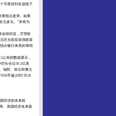
十字星排列在该线下
资者指点迷津。如果
欧元多头。”宋有为
基金组织说，尽管欧
元区当前应加强政策
找出银行体系的薄弱
C)公布的数据显示，
空头仓位50.2亿美
镑、瑞郎、加元和澳元
50手减少到7月20
国经济的未来前
长率。美国经济未来面