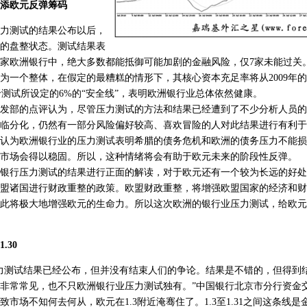
添欧元反弹筹码
测试的结果公布以后，
的盘整状态。测试结果表
1家欧洲银行中，绝大多数都能抵御可能加剧的金融风险，仅7家未能过关
为一个整体，在假定的最糟糕的情形下，其核心资本充足率将从2009年的10.
高于测试所设定的6%的“安全线”，表明欧洲银行业总体依然健康。
部的点评认为，尽管压力测试的方法和结果已经遭到了不少分析人员的
临分化，仍然有一部分风险偏好较高、喜欢冒险的人对此结果进行有利于
认为欧洲银行业的压力测试表明希腊的债务危机和欧洲的债务压力不能损
市场会得以稳固。所以，这种情绪将会有助于欧元未来的阶段性反弹。
行压力测试的结果进行正面的解读，对于欧元还有一个较为长远的好处
盟诸国进行财政重整的政策。欧盟财政重整，将增强欧盟国家的经济和财
此将极大地增强欧元的生命力。所以这次欧洲的银行业压力测试，给欧元
.30
测试结果已经公布，但并没有结束人们的争论。结果是不错的，但得到
非常常见，也不只欧洲银行业压力测试独有。”中国银行北京市分行资金
市场不知何去何从，欧元在1.3附近淹骞住了。1.3至1.31之间这条线