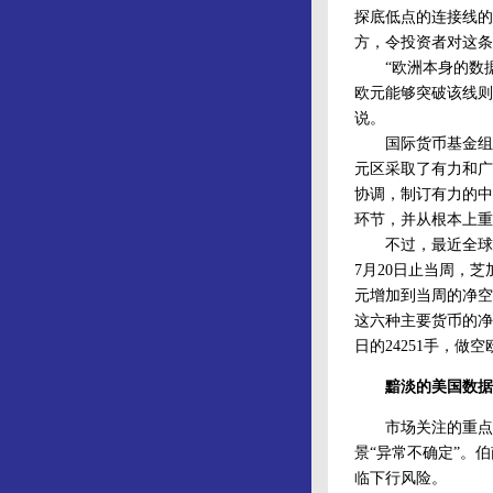
探底低点的连接线的
方，令投资者对这条
“欧洲本身的数据
欧元能够突破该线则
说。
国际货币基金组织(
元区采取了有力和广
协调，制订有力的中
环节，并从根本上重
不过，最近全球的资
7月20日止当周，芝
元增加到当周的净空
这六种主要货币的净仓
日的24251手，做
黯淡的美国数据
市场关注的重点还
景“异常不确定”。
临下行风险。