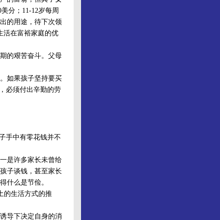
分；11-12岁每周
支出的用途，待下次领
生活在富裕家庭的优
期的艰苦奋斗。父母
。如果孩子坚持要买
好，必须付出辛勤的劳
子手中有零花钱并不
一是许多家长未曾给
孩子谈钱，甚至家长
得什么是节俭。
土的生活方式的推
诱导下决定自身的消