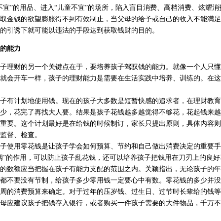
不宜”的用品、进入“儿童不宜”的场所，陷入盲目消费、高档消费、炫耀消
金钱的欲望膨胀得不到有效制止，当父母的给予或自己的收入不能满足
的引诱下就可能以违法的手段达到获取钱财的目的。
的能力
理财的另一个关键点在于，要培养孩子驾驭钱的能力。就像一个人只懂
就会开车一样，孩子的理财能力是需要在生活实践中培养、训练的。在这
有计划地使用钱。现在的孩子大多数是短暂快感的追求者，在理财教育
少，花完了再找大人要。结果是孩子花钱越多越觉得不够花，花起钱来越
重要。这个计划最好是在给钱的时候制订，家长只提出原则，具体内容则
监督、检查。
使用零花钱是让孩子学会如何预算、节约和自己做出消费决定的重要手
阀”的作用，可以防止孩子乱花钱，还可以培养孩子把钱用在刀刃上的良好
数额应当把握在孩子有能力支配的范围之内。关颖指出，无论孩子的年
都不要没有节制，给孩子多少零用钱一定要心中有数。零花钱的多少并没
周的消费预算来确定。对于过年的压岁钱、过生日、过节时长辈给的钱等
母应建议孩子把钱存入银行，或者购买一件孩子需要的大件物品，千万不