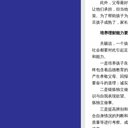
此外，父母最好对
让他们承担，但当他
策。为了帮助孩子为
旦孩子成熟了，家长
培养理财能力要
关颖说，一个孩子
社会都要对此引起足
和能力。
一是培养孩子良好
终包含着品德教育的
产生孝敬父母、回报
要奋斗的道理；诚实
二是锻炼独立做事
识与自我表现欲望。
炼独立做事。
三是提高辨别和分
合自身情况的判断和
质量等进行考察。成