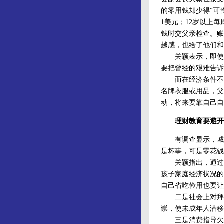
的零用钱却少得“可怜
1美元；12岁以上
钱时交父亲检查。账
越感，也给了他们和
关颖表示，即使是
要把曾经的艰难告诉
而在经济条件不好
名牌衣服或用品，父
动，将来要靠自己自
理财教育要避开
有调查显示，城市
是坏事，可是零花钱
关颖指出，通过未
孩子家庭经济状况的
自己省吃俭用也要让
二是社会上对拜金主
崇，使未成年人潜移
三是消费指导欠缺