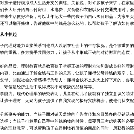
孩子进行模拟成人生活开支的训练。关颖说，对许多孩子来讲，在家里
们长大后开始自己付房租、水电费，买食物和衣服以及付交通费用时，会
未来生活做好准备，可以让年纪大一些的孩子为自己买日用品，为家里买
还可以翻开账簿，告诉他家中的钱是怎么花的，以帮助孩子了解该如何掌
从小抓起
的理财能力直接关系到他成人以后在社会上的生存状况，是个很重要的
够的重视，多方携手共同努力，让孩子从小形成正确的对待财富的态度，
的品质。理财教育就是教育孩子掌握正确的理财方法和形成良好的理财
内容。比如通过了解金钱与工作的关系，让孩子懂得父母挣钱的艰辛，进
父母、回报社会的情感和行为动力；懂得金钱不是从天上掉下来的，要取
、守信是经济生活中取得成功不可或缺的品格等等。
能力。现代心理学的研究表明，儿童在幼儿阶段就有了独立意识的萌芽
让孩子理财，无疑为孩子提供了自我实现的极好实践机会，使他们从支配
析事务的能力。当孩子面对铺天盖地的广告宣传和名目繁多的促销活动
选择；当孩子打算用自己手中的钱购物的时候，需要再三考虑购买的必要
功的理财教育，可以帮助孩子在得到物有所值的商品的同时，所获得的还