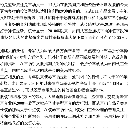
论是监管层还是市场人士，都认为在股指期货和融资融券不断发展的今天
更为多样的投资手法以达到套利和对冲的目的。仅从ETF产品来看，今年
多只ETF处于申报阶段，可以预料未来还将有各种行业和主题类ETF将会诞
良好的套利功能体现出较强的折价特性，从传统型封基2010年表现来
好于净值走势。统计显示，2010年以来，封闭式基金加权平均净值下跌20.
。两市场如此大的走势偏离导致封基折价率大幅下降5.38个百分点至10.66
此大的变化，专家认为应该从两方面来看待：虽然理论上封基折价率降
的“保护垫”功能几近消失，但对处于创新产品不断发展的时期，这或许
析师指出，在市场引入股指期货对冲机制后，低折价率或成为封闭式基金
重点，同时也应重视封闭式基金的交易性机会。
相反的是，今年以来债券市场走出一波“小牛”的行情，不同于2009
态势。统计显示，2010年以来债券型基金平均净值上涨0.78%至1.084
甚至超过5%，而以股票市场为主的转债基金跌幅也达到9%。
债“跷跷板”效应的带动，大量避险资金借道债基回流债市，交易所国债
基金业继2008年后再次掀起了债券型基金的发行潮。而从基础市场分类
长债的涨幅大于中短债。在债券市场中信用债受到基金经理的普遍关注。
苏和企业盈利不断增长，信用债的评级上调或将更加普遍，信用利差预计
将面临良好的投资机会。