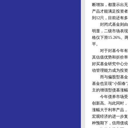
断增加，都显示出无
产品才能满足投资者
到12只，目前还有
封闭式基金则由于其
明显，二级市场表现
格仅下滑15.26%
平。
对于封基今年有如
其估值优势和折价率
好买基金研究中心分
动管理能力成为投资
而与偏股型基金正好
基金也呈现“小阳春”
主的增强型债基涨幅
今年债券市场受股
创新高。与此同时，
涨幅大于利率产品，
宏观经济的进一步复
种预期下，信用债或