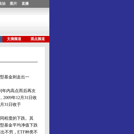
券型基金则走出一
到年内高点而后再次
009年12月31日收
12月31日收于
同程度的下跌。其
数型基金平均净值下跌
出不穷，ETF种类不