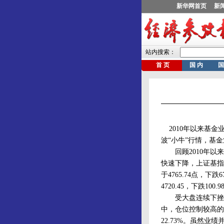
2010年以来基金
波“小牛”行情，基
回顾2010年以来
快速下降，上证基指甚至
于4765.74点，下跌6
4720.45，下跌100
受大盘连续下挫影
中，仓位控制较高的
22.73%。虽然