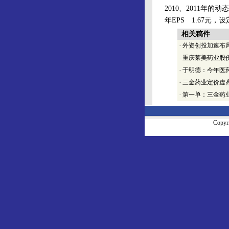
2010、2011年的
年EPS 1.67元
相关稿件
·
外资创投加速布
·
重庆莱美药业股
·
于明德：今年医药
·
三金药业定价虚
·
第一单：三金药
Copy