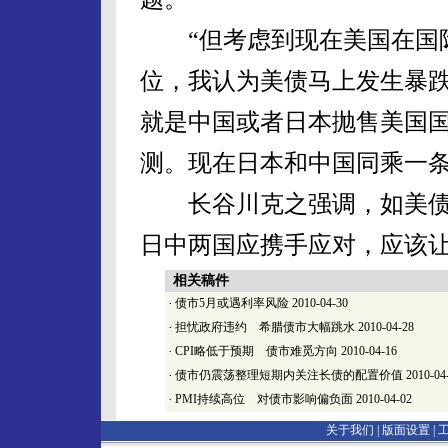
“但考虑到现在美国在国际
位，我认为美债马上发生暴
就是中国或者日本抛售美国
测。现在日本和中国同乘一条
长谷川克之强调，如美债
日中两国应携手应对，应该
相关稿件
·
债市5月或遇利率风险
2010-04-30
·
担忧政府违约 希腊债市大幅跳水
2010-04-28
·
CPI略低于预期 债市难觅方向
2010-04-16
·
债市仍震荡整理短期内关注长债的配置价值
2010-04
·
PMI持续高位 对债市影响偏负面
2010-04-02
关于我们 |
版面设置
|