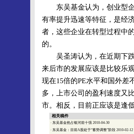
东吴基金认为，创业型企
有率提升迅速等特征，是经
者，这些企业在转型过程中
的。
吴圣涛认为，在近期下跌
来后市的发展应该是比较乐
现在15倍的PE水平和国外差
多，上市公司的盈利速度又比
市。相反，目前正应该是逢
相关稿件
·
东吴基金抢占银河前十强
2010-04-30
·
东吴基金：目前A股处于“蓄势调整”阶段
2010-02-12