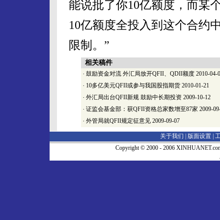
能说批了你10亿额度，而某
10亿额度全投入到这个合约中
限制。”
相关稿件
·
鼓励资金对流 外汇局放开QFII、QDII额度
2010-04-
·
10多亿美元QFII或参与我国股指期货
2010-01-21
·
外汇局出台QFII新规 鼓励中长期投资
2009-10-12
·
证监会基金部：获QFII资格总家数增至87家
2009-09
·
外管局就QFII规定征意见
2009-09-07
关于我们 |
版面设置
|
Copyright © 2000 - 2006 XINHUA