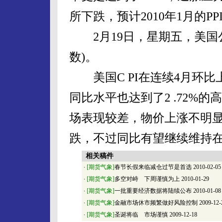
所下跌，预计2010年1月的P
2月19日，星期五，美国公布2
数)。
美国C PI在连续4月环比上
同比水平也达到了2 .72%的
场表现较差，物价上涨不明显
跌，不过同比有望继续维持
相关稿件
·
[期货气象]
春节长假来临减仓过节是首选
2010-02-05
·
[期货气象]
多空对峙 下周谨慎为上
2010-01-29
·
[期货气象]
一批重要经济数据将陆续公布
2010-01-08
·
[期货气象]
金融市场休市频繁做好风险控制
2009-12-
·
[期货气象]
圣诞将临 市场谨慎
2009-12-18