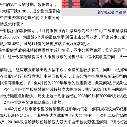
全年的第二大解禁期。数据显示，
大幅下跌8.78%，成交量也显著缩
新华社记者 李钢 摄
中产业资本的态度如何？上市公司
情况怎样呢？
提供的数据显示，1月份限售股合计减持额为59.62亿元(二级市场减持2
环比缩减30.90%，为最近5个月的最低水平;涉及上市公司77家，环比减少33
环比减少38.48%。可见1月份的限售股减持压力显著减少。
售股解禁后的减持额度骤然缩减的情况，不少分析师表示，监管层关于
用。这一政策能够提高个人限售股东的抛售成本，缩小其收益空间，从一
是，这应该跟市场出现大幅下跌，承接买盘较少有关。同时，根据200
存量股份转让指导意见》中第五条规定，上市公司的控股股东在该公司的
除限售存量股份。而1至4月份为2009年年报的披露阶段，此期间减持现象
年1月份限售股解禁后的减持额度大幅缩减，接近2009年8月份的减持额
增持额度急剧增大，历史上这一现象曾经在2008年9月和2009年9月出
，2月份大盘有望形成筑底回升走势。
今年2月份A股市场限售股解禁量将迎来年内低谷，解禁规模仅为53亿
规模比例不足2%，且其中多达八成股票为“大非”持有，不会给二级市场
2010年限售解禁股份解禁压力最大来自于首发限售股解禁，2月份仍