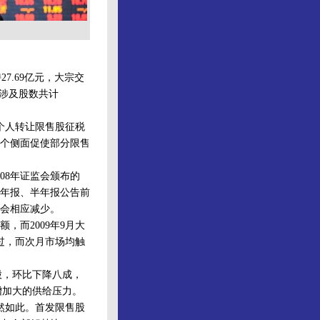
7.69亿元，大宗交
家;涉及股数共计
个人转让限售股征税
个侧面促使部分限售
8年证监会颁布的
年报、半年报公告前
也会相应减少。
，而2009年9月大
现过，而次月市场均触
股，环比下降八成，
增加大的供给压力。
然如此。首发限售股