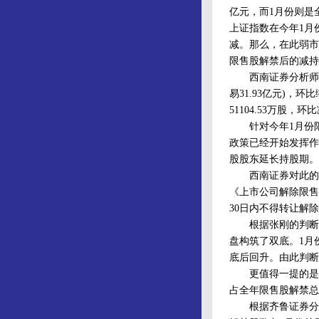
亿元，而1月份则是
上证指数在今年1月份
减。那么，在此弱市
限售股解禁后的减持
西南证券分析师张刚
易31.93亿元)，
51104.53万股，
针对今年1月份限
政策已经开始发挥作
股股东延长持股期。
西南证券对此的解释
《上市公司解除限售
30日内不得转让解
根据张刚的判断，今
盘构筑了双底。1月份
底后回升。由此判断
更值得一提的是，
占全年限售股解禁总
根据齐鲁证券分析，